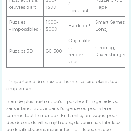
Illustrations &
500-
Puzzle d’Art,
à
œuvres d’art
1500
Hape
stimulant
Puzzles
1000-
Smart Games,
Hardcore !
« impossibles »
5000
Londji
Originalité
au
Geomag,
Puzzles 3D
80-500
rendez-
Ravensburger
vous
L’importance du choix de thème : se faire plaisir, tout
simplement
Rien de plus frustrant qu’un puzzle à l’image fade ou
sans intérêt, trouvé dans l’urgence ou pour « faire
comme tout le monde ». En famille, on craque pour
des décors de villes mythiques, des animaux fabuleux
ou des illustrations inspirantes – d’ailleurs, chaque