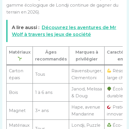
gamme écologique de Londji continue de gagner du
terrain en 2026).
A lire aussi :
Découvrez les aventures de Mr
Wolf à travers les jeux de société
Matériaux
Âges
Marques à
Caractéri
recommandés
privilégier
emoj
Carton
Ravensburger,
Résistan
Tous
épais
Clementoni
large choi
Janod, Melissa
Écologi
Bois
1 à 6 ans
& Doug
durable
Hape, avenue
Pratique
Magnet
3+ ans
Mandarine
innovant
Matériaux
Londji, Puzzle
Éco-
Tous