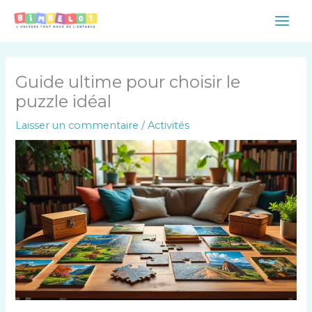
Aller
Main
au
Men
contenu
Guide ultime pour choisir le
puzzle idéal
Laisser un commentaire
/
Activités