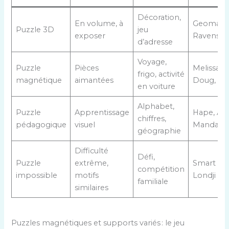
Décoration,
En volume, à
Geomag,
Puzzle 3D
jeu
exposer
Ravensbu
d’adresse
Voyage,
Puzzle
Pièces
Melissa &
frigo, activité
magnétique
aimantées
Doug, Ja
en voiture
Alphabet,
Puzzle
Apprentissage
Hape, Av
chiffres,
pédagogique
visuel
Mandarin
géographie
Difficulté
Défi,
Puzzle
extrême,
Smart Ga
compétition
impossible
motifs
Londji
familiale
similaires
Puzzles magnétiques et supports variés : le jeu