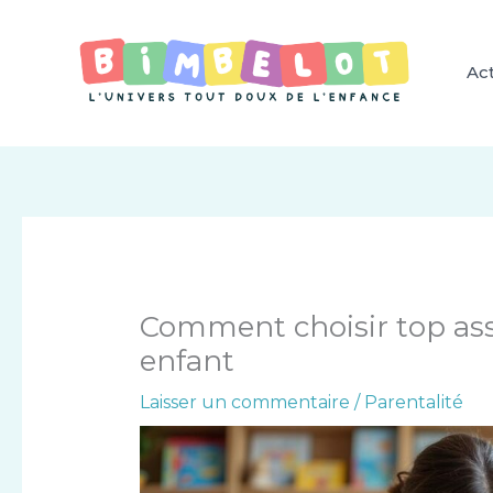
Aller
au
contenu
Act
Comment choisir top ass
enfant
Laisser un commentaire
/
Parentalité