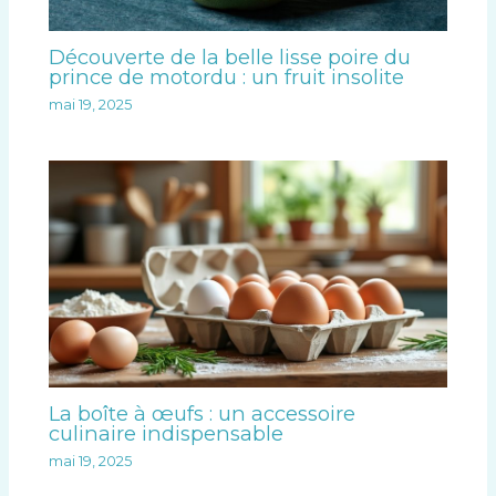
Découverte de la belle lisse poire du
prince de motordu : un fruit insolite
mai 19, 2025
La boîte à œufs : un accessoire
culinaire indispensable
mai 19, 2025