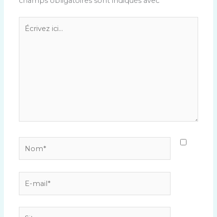
champs obligatoires sont indiqués avec
*
Écrivez
ici…
Nom*
E-
mail*
Site