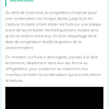
Au-delà de trois mois, la congélation s’impose pour
une conservation sur longue durée, jusqu’à un an.
L’astuce consiste à bien étaler les fruits sur une plaque
avant de les emballer hermétiquement, évitant ainsi
qu’ils ne collent entre eux. Un bon étiquetage de la
date de congélation facilite la gestion de la
consommation.
En mettant vos fruits à décongeler, pensez à le faire
lentement, idéalement dans leur sac fermé au
réfrigérateur, pour préserver au maximum leur
moelleux et éviter la condensation qui pourrait altérer
la texture.