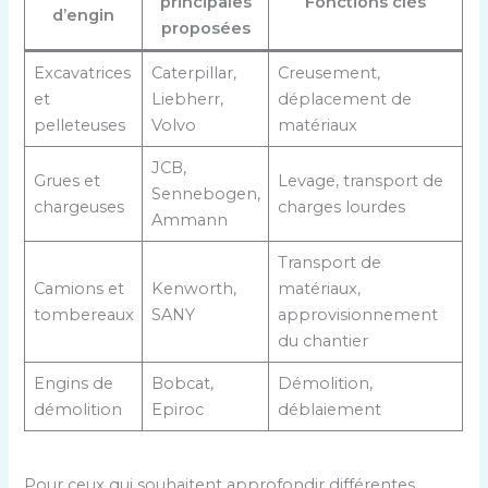
principales
Fonctions clés
d’engin
proposées
Excavatrices
Caterpillar,
Creusement,
et
Liebherr,
déplacement de
pelleteuses
Volvo
matériaux
JCB,
Grues et
Levage, transport de
Sennebogen,
chargeuses
charges lourdes
Ammann
Transport de
Camions et
Kenworth,
matériaux,
tombereaux
SANY
approvisionnement
du chantier
Engins de
Bobcat,
Démolition,
démolition
Epiroc
déblaiement
Pour ceux qui souhaitent approfondir différentes