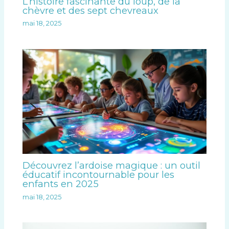
L’histoire fascinante du loup, de la
chèvre et des sept chevreaux
mai 18, 2025
Découvrez l’ardoise magique : un outil
éducatif incontournable pour les
enfants en 2025
mai 18, 2025