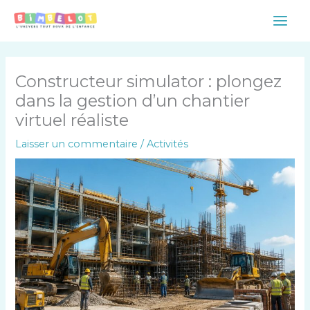
Aller
Main
au
Men
contenu
Constructeur simulator : plongez
dans la gestion d’un chantier
virtuel réaliste
Laisser un commentaire
/
Activités