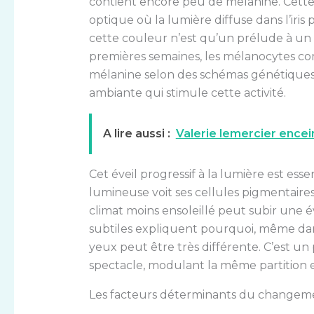
contient encore peu de mélanine. Cette
optique où la lumière diffuse dans l’iris
cette couleur n’est qu’un prélude à u
premières semaines, les mélanocytes co
mélanine selon des schémas génétiques p
ambiante qui stimule cette activité.
A lire aussi :
Valerie lemercier encein
Cet éveil progressif à la lumière est es
lumineuse voit ses cellules pigmentaires
climat moins ensoleillé peut subir une é
subtiles expliquent pourquoi, même dan
yeux peut être très différente. C’est u
spectacle, modulant la même partition en
Les facteurs déterminants du changem