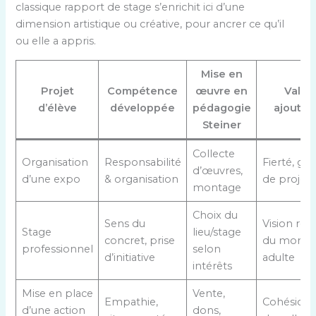
classique rapport de stage s’enrichit ici d’une
dimension artistique ou créative, pour ancrer ce qu’il
ou elle a appris.
Mise en
Projet
Compétence
œuvre en
Valeu
d’élève
développée
pédagogie
ajouté
Steiner
Collecte
Organisation
Responsabilité
Fierté, ge
d’œuvres,
d’une expo
& organisation
de projet
montage
Choix du
Sens du
Vision réal
Stage
lieu/stage
concret, prise
du mond
professionnel
selon
d’initiative
adulte
intérêts
Mise en place
Vente,
Empathie,
Cohésion,
d’une action
dons,