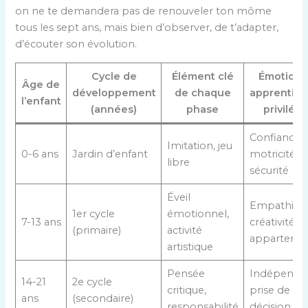
on ne te demandera pas de renouveler ton môme
tous les sept ans, mais bien d’observer, de t’adapter,
d’écouter son évolution.
Cycle de
Élément clé
Émotions
Âge de
développement
de chaque
apprentiss
l’enfant
(années)
phase
privilégi
Confiance,
Imitation, jeu
0-6 ans
Jardin d’enfant
motricité,
libre
sécurité
Éveil
Empathie,
1er cycle
émotionnel,
7-13 ans
créativité,
(primaire)
activité
appartena
artistique
Pensée
Indépenda
14-21
2e cycle
critique,
prise de
ans
(secondaire)
responsabilité
décision