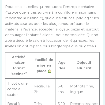
Pour ceux et celles qui redoutent l’entropie créative
(“Est-ce que je vais survivre à la confiture maison sans
repeindre la cuisine ?”), quelques astuces : privilégier les
activités courtes pour les plus jeunes, préparer le
matériel à l’avance, accepter le joyeux bazar et, surtout,
encourager l’enfant à aller au bout de son idée. Quand
Zoé a décoré le salon à l’occasion de l’équinoxe… les
invités en ont reparlé plus longtemps que du gâteau !
Activité
Facilité de
maison
Âge
Objectif
mise en
format
idéal
éducatif
place
“Steiner”
Tricot d’une
Facile, 1 à
5-8
Motricité fine,
corde à
2h
ans
logique
sauter
Bocal à
Très
3-10
Reconnaissance