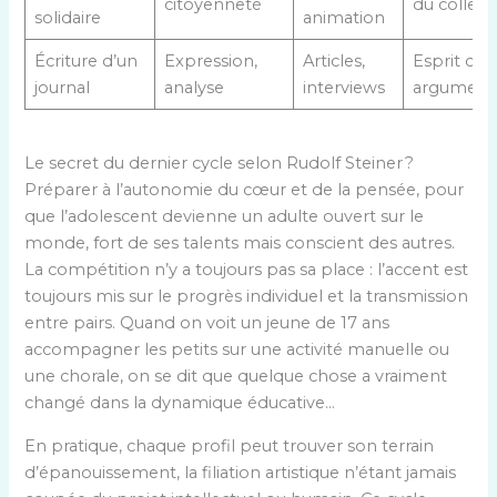
citoyenneté
du collecti
solidaire
animation
Écriture d’un
Expression,
Articles,
Esprit crit
journal
analyse
interviews
argument
Le secret du dernier cycle selon Rudolf Steiner ?
Préparer à l’autonomie du cœur et de la pensée, pour
que l’adolescent devienne un adulte ouvert sur le
monde, fort de ses talents mais conscient des autres.
La compétition n’y a toujours pas sa place : l’accent est
toujours mis sur le progrès individuel et la transmission
entre pairs. Quand on voit un jeune de 17 ans
accompagner les petits sur une activité manuelle ou
une chorale, on se dit que quelque chose a vraiment
changé dans la dynamique éducative…
En pratique, chaque profil peut trouver son terrain
d’épanouissement, la filiation artistique n’étant jamais