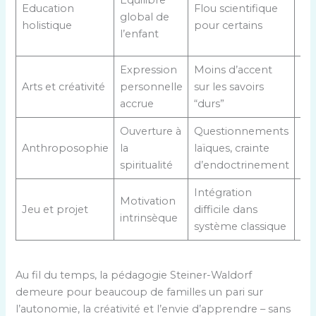
Équilibre
Education
Flou scientifique
ac
global de
holistique
pour certains
di
l’enfant
ins
Expression
Moins d’accent
Ma
Arts et créativité
personnelle
sur les savoirs
ren
accrue
“durs”
co
Ouverture à
Questionnements
Tr
Anthroposophie
la
laïques, crainte
pol
spiritualité
d’endoctrinement
am
Intégration
Ac
Motivation
Jeu et projet
difficile dans
sur
intrinsèque
système classique
sco
Au fil du temps, la pédagogie Steiner-Waldorf
demeure pour beaucoup de familles un pari sur
l’autonomie, la créativité et l’envie d’apprendre – sans