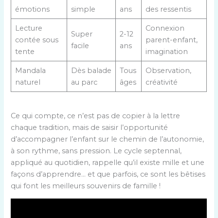
émotions
simple
ans
des ressentis
Lecture
Connexion
Super
2-12
contée sous
parent-enfant,
facile
ans
tente
imagination
Mandala
Dès balade
Tous
Observation,
naturel
au parc
âges
créativité
Ce qui compte, ce n’est pas de copier à la lettre
chaque tradition, mais de saisir l’opportunité
d’accompagner l’enfant sur le chemin de l’autonomie,
à son rythme, sans pression. Le cycle septennal,
appliqué au quotidien, rappelle qu’il existe mille et une
façons d’apprendre… et que parfois, ce sont les bêtises
qui font les meilleurs souvenirs de famille !