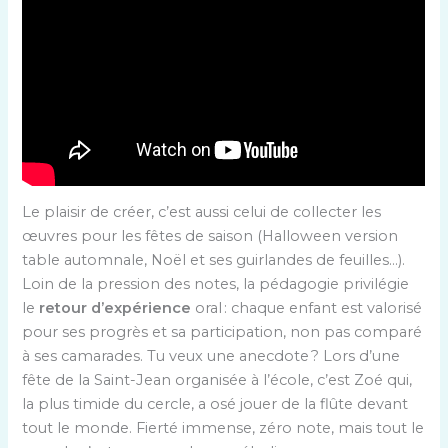
Le plaisir de créer, c’est aussi celui de collecter les
œuvres pour les fêtes de saison (Halloween version
table automnale, Noël et ses guirlandes de feuilles…).
Loin de la pression des notes, la pédagogie privilégie
le
retour d’expérience
oral : chaque enfant est valorisé
pour ses progrès et sa participation, non pas comparé
à ses camarades. Tu veux une anecdote ? Lors d’une
fête de la Saint-Jean organisée à l’école, c’est Zoé qui,
la plus timide du cercle, a osé jouer de la flûte devant
tout le monde. Fierté immense, zéro note, mais tout le