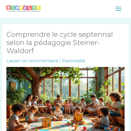
Aller
Main
au
Men
contenu
Comprendre le cycle septennal
selon la pédagogie Steiner-
Waldorf
Laisser un commentaire
/
Parentalité