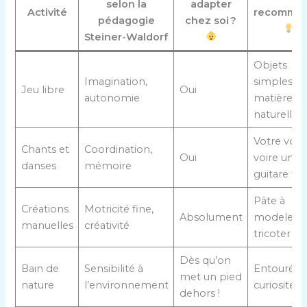
selon la
adapter
Activité
recomma
pédagogie
chez soi ?
Steiner-Waldorf
Objets
Imagination,
simples,
Jeu libre
Oui
autonomie
matières
naturelles
Votre voix,
Chants et
Coordination,
Oui
voire une
danses
mémoire
guitare fol
Pâte à
Créations
Motricité fine,
Absolument
modeler, fi
manuelles
créativité
tricoter
Dès qu’on
Bain de
Sensibilité à
Entouré d
met un pied
nature
l’environnement
curiosité
dehors !