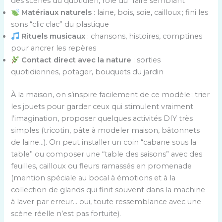
des scènes du quotidien, rôle du “faire semblant”
Matériaux naturels
: laine, bois, soie, cailloux ; fini les
sons “clic clac” du plastique
Rituels musicaux
: chansons, histoires, comptines
pour ancrer les repères
Contact direct avec la nature
: sorties
quotidiennes, potager, bouquets du jardin
À la maison, on s’inspire facilement de ce modèle : trier
les jouets pour garder ceux qui stimulent vraiment
l’imagination, proposer quelques activités DIY très
simples (tricotin, pâte à modeler maison, bâtonnets
de laine…). On peut installer un coin “cabane sous la
table” ou composer une “table des saisons” avec des
feuilles, cailloux ou fleurs ramassés en promenade
(mention spéciale au bocal à émotions et à la
collection de glands qui finit souvent dans la machine
à laver par erreur… oui, toute ressemblance avec une
scène réelle n’est pas fortuite).