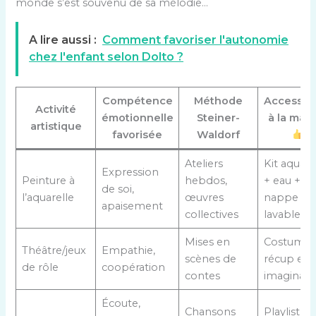
monde s’est souvenu de sa mélodie…
A lire aussi :
Comment favoriser l'autonomie
chez l'enfant selon Dolto ?
Compétence
Méthode
Accessibi
Activité
émotionnelle
Steiner-
à la mai
artistique
favorisée
Waldorf
Ateliers
Kit aquare
Expression
Peinture à
hebdos,
+ eau +
de soi,
l’aquarelle
œuvres
nappe
apaisement
collectives
lavable
Mises en
Costumes
Théâtre/jeux
Empathie,
scènes de
récup et
de rôle
coopération
contes
imaginati
Écoute,
Chansons
Playlist