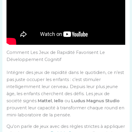
Comment Les Jeux de Rapidité Favorisent Le
Développement Cognitif
Intégrer des jeux de rapidité dans le quotidien, ce n’est
pas juste occuper les enfants : c’est stimuler
intelligemment leur cerveau. Depuis leur plus jeune
âge, les enfants cherchent des défis. Les jeux de
société signés
Mattel
,
Iello
ou
Ludus Magnus Studio
prouvent leur capacité à transformer chaque round en
mini-laboratoire de la pensée.
Qu’on parle de jeux avec des règles strictes à appliquer