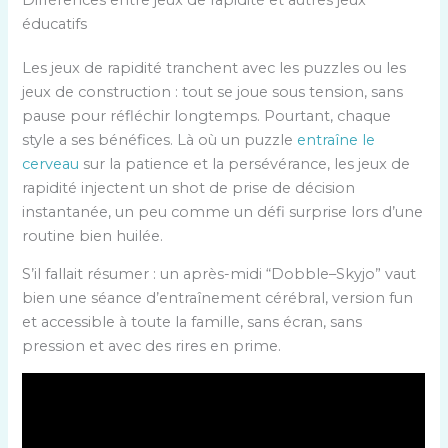
éducatifs
Les jeux de rapidité tranchent avec les puzzles ou les
jeux de construction : tout se joue sous tension, sans
pause pour réfléchir longtemps. Pourtant, chaque
style a ses bénéfices. Là où un puzzle
entraîne le
cerveau
sur la patience et la persévérance, les jeux de
rapidité injectent un shot de prise de décision
instantanée, un peu comme un défi surprise lors d’une
routine bien huilée.
S’il fallait résumer : un après-midi “Dobble–Skyjo” vaut
bien une séance d’entraînement cérébral, version fun
et accessible à toute la famille, sans écran, sans
pression et avec des rires en prime.