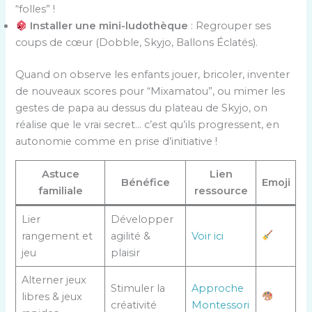
“folles” !
Installer une mini-ludothèque
: Regrouper ses
coups de cœur (Dobble, Skyjo, Ballons Éclatés).
Quand on observe les enfants jouer, bricoler, inventer
de nouveaux scores pour “Mixamatou”, ou mimer les
gestes de papa au dessus du plateau de Skyjo, on
réalise que le vrai secret… c’est qu’ils progressent, en
autonomie comme en prise d’initiative !
Astuce
Lien
Bénéfice
Emoji
familiale
ressource
Lier
Développer
rangement et
agilité &
Voir ici
jeu
plaisir
Alterner jeux
Stimuler la
Approche
libres & jeux
créativité
Montessori