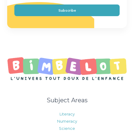
a
i
Subscribe
l
*
Subject Areas
Literacy
Numeracy
Science