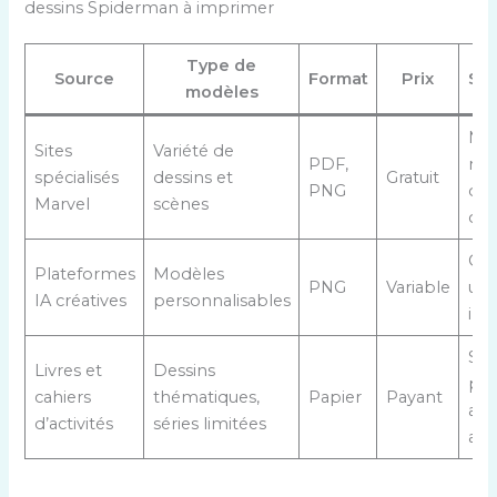
dessins Spiderman à imprimer
Type de
Source
Format
Prix
Spé
modèles
Mis
Sites
Variété de
PDF,
rég
spécialisés
dessins et
Gratuit
PNG
qua
Marvel
scènes
offi
Cré
Plateformes
Modèles
PNG
Variable
uni
IA créatives
personnalisables
inte
Su
Livres et
Dessins
phy
cahiers
thématiques,
Papier
Payant
ada
d’activités
séries limitées
atel