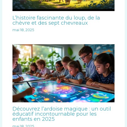
L’histoire fascinante du loup, de la
chèvre et des sept chevreaux
mai 18, 2025
Découvrez l’ardoise magique : un outil
éducatif incontournable pour les
enfants en 2025
mai 18, 2025