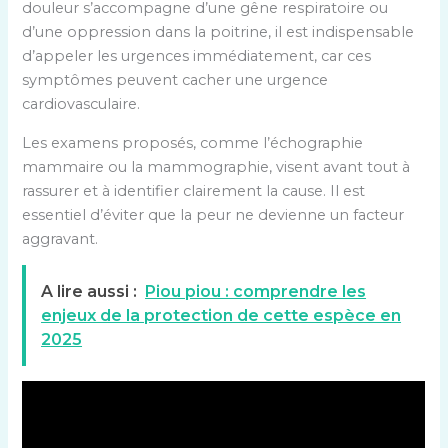
douleur s’accompagne d’une gêne respiratoire ou
d’une oppression dans la poitrine, il est indispensable
d’appeler les urgences immédiatement, car ces
symptômes peuvent cacher une urgence
cardiovasculaire.
Les examens proposés, comme l’échographie
mammaire ou la mammographie, visent avant tout à
rassurer et à identifier clairement la cause. Il est
essentiel d’éviter que la peur ne devienne un facteur
aggravant.
A lire aussi :
Piou piou : comprendre les
enjeux de la protection de cette espèce en
2025