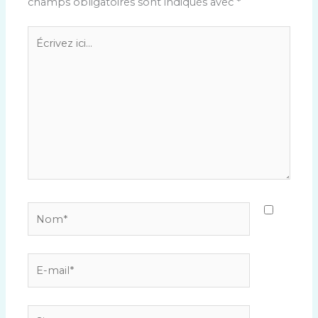
champs obligatoires sont indiqués avec
*
Écrivez
ici…
Nom*
E-
mail*
Site