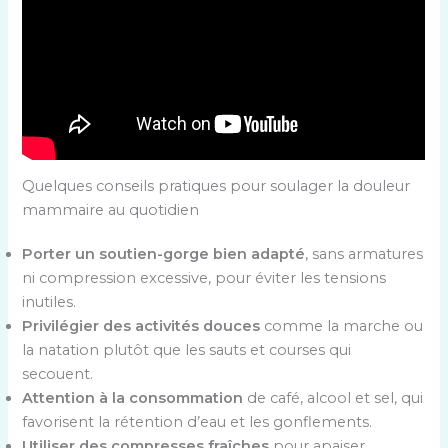
Quelques conseils pratiques pour soulager la douleur
mammaire au quotidien
Porter un soutien-gorge bien adapté
, sans armatures
ni compression excessive, pour éviter les tensions
inutiles.
Privilégier des activités douces
comme la marche ou
la natation plutôt que les sauts et courses qui
secouent.
Attention à la consommation
de café, alcool et sel, qui
favorisent la rétention d’eau et les gonflements.
Utiliser des compresses fraîches
pour apaiser