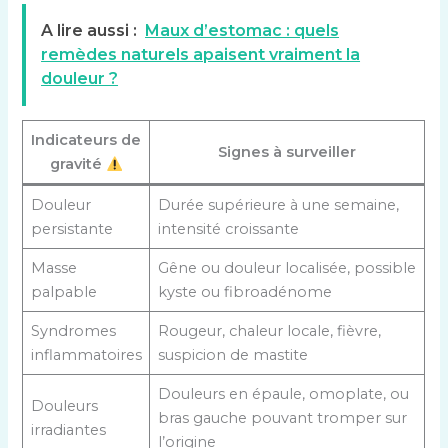
A lire aussi :
Maux d’estomac : quels
remèdes naturels apaisent vraiment la
douleur ?
Indicateurs de
Signes à surveiller
gravité
Douleur
Durée supérieure à une semaine,
persistante
intensité croissante
Masse
Gêne ou douleur localisée, possible
palpable
kyste ou fibroadénome
Syndromes
Rougeur, chaleur locale, fièvre,
inflammatoires
suspicion de mastite
Douleurs en épaule, omoplate, ou
Douleurs
bras gauche pouvant tromper sur
irradiantes
l’origine