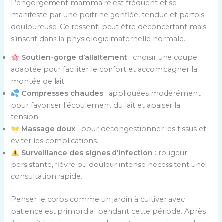
L’engorgement mammaire est fréquent et se
s
manifeste par une poitrine gonflée, tendue et parfois
a
douloureuse. Ce ressenti peut être déconcertant mais
v
s’inscrit dans la physiologie maternelle normale.
e
c
Soutien-gorge d’allaitement
: choisir une coupe
l
adaptée pour faciliter le confort et accompagner la
e
montée de lait.
u
Compresses chaudes
: appliquées modérément
r
pour favoriser l’écoulement du lait et apaiser la
s
tension.
e
Massage doux
: pour décongestionner les tissus et
f
éviter les complications.
f
Surveillance des signes d’infection
: rougeur
e
persistante, fièvre ou douleur intense nécessitent une
t
consultation rapide.
s
b
Penser le corps comme un jardin à cultiver avec
é
patience est primordial pendant cette période. Après
n