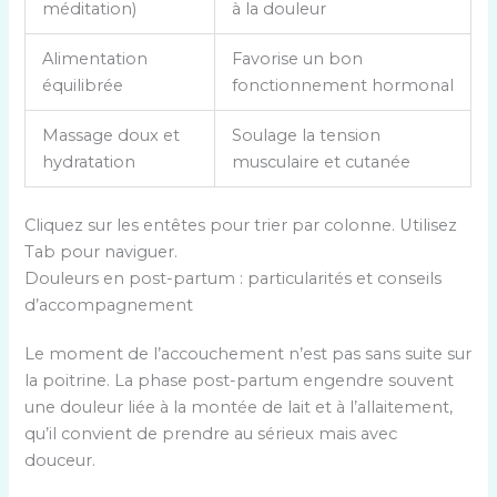
o
méditation)
à la douleur
m
p
Alimentation
Favorise un bon
a
équilibrée
fonctionnement hormonal
r
Massage doux et
Soulage la tension
a
hydratation
musculaire et cutanée
t
e
u
Cliquez sur les entêtes pour trier par colonne. Utilisez
r
Tab pour naviguer.
d
Douleurs en post-partum : particularités et conseils
e
d’accompagnement
s
a
Le moment de l’accouchement n’est pas sans suite sur
s
la poitrine. La phase post-partum engendre souvent
t
une douleur liée à la montée de lait et à l’allaitement,
u
qu’il convient de prendre au sérieux mais avec
c
douceur.
e