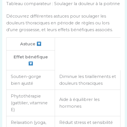
Tableau comparateur : Soulager la douleur à la poitrine
Découvrez différentes astuces pour soulager les
douleurs thoraciques en période de règles ou lors
d’une grossesse, et leurs effets bénéfiques associés.
Astuce
Effet bénéfique
T
Soutien-gorge
Diminue les tiraillements et
a
bien ajusté
douleurs thoraciques
b
l
Phytothérapie
Aide à équilibrer les
e
(gattilier, vitamine
hormones
a
E)
u
c
Relaxation (yoga,
Réduit stress et sensibilité