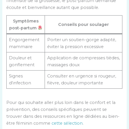
l’intensité de la grossesse, le post-partum demande
é
écoute et bienveillance autant que possible.
f
i
Symptômes
Conseils pour soulager
q
post-partum
u
Engorgement
Porter un soutien-gorge adapté,
e
mammaire
éviter la pression excessive
s
p
Douleur et
Application de compresses tièdes,
o
gonflement
massages doux
u
r
Signes
Consulter en urgence si rougeur,
l
d’infection
fièvre, douleur importante
a
d
o
Pour qui souhaite aller plus loin dans le confort et la
u
prévention, des conseils spécifiques peuvent se
l
trouver dans des ressources en ligne dédiées au bien-
e
être féminin comme
cette sélection
.