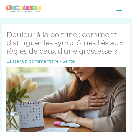
Aller
Main
au
Men
contenu
Douleur à la poitrine : comment
distinguer les symptômes liés aux
règles de ceux d’une grossesse ?
Laisser un commentaire
/
Santé