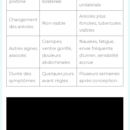
poitrine
bilatérale
unilatérale
Aréoles plus
Changement
Non visible
foncées, tubercules
des aréoles
visibles
Crampes,
Nausées, fatigue,
Autres signes
ventre gonflé,
envie fréquente
associés
douleurs
d’uriner, sensibilité
abdominales
accrue
Durée des
Quelques jours
Plusieurs semaines
symptômes
avant règles
après conception