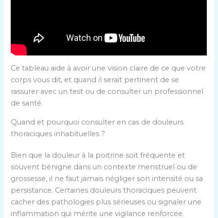
Ce tableau aide à avoir une vision claire de ce que votre
corps vous dit, et quand il serait pertinent de se
rassurer avec un test ou de consulter un professionnel
de santé.
Quand et pourquoi consulter en cas de douleurs
thoraciques inhabituelles ?
Bien que la douleur à la poitrine soit fréquente et
souvent bénigne dans un contexte menstruel ou de
grossesse, il ne faut jamais négliger son intensité ou sa
persistance. Certaines douleurs thoraciques peuvent
cacher des pathologies plus sérieuses ou signaler une
inflammation qui mérite une vigilance renforcée.