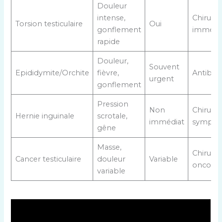
Douleur
intense,
Chirurgi
Torsion testiculaire
Oui
gonflement
immédi
rapide
Douleur,
Souvent
Epididymite/Orchite
fièvre,
Antibiot
urgent
gonflement
Pression
Non
Chirurgie
Hernie inguinale
scrotale,
immédiat
sympto
gêne
Masse,
Chirurgie
Cancer testiculaire
douleur
Variable
oncolog
variable