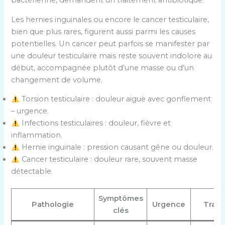
bactérienne, demandent un traitement antibiotique.
Les hernies inguinales ou encore le cancer testiculaire,
bien que plus rares, figurent aussi parmi les causes
potentielles. Un cancer peut parfois se manifester par
une douleur testiculaire mais reste souvent indolore au
début, accompagnée plutôt d’une masse ou d’un
changement de volume.
Torsion testiculaire : douleur aiguë avec gonflement
– urgence.
Infections testiculaires : douleur, fièvre et
inflammation.
Hernie inguinale : pression causant gêne ou douleur.
Cancer testiculaire : douleur rare, souvent masse
détectable.
Symptômes
Pathologie
Urgence
Trait
clés