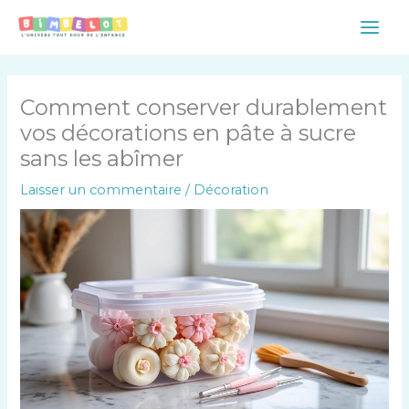
Aller
Main
au
Men
contenu
Comment conserver durablement
vos décorations en pâte à sucre
sans les abîmer
Laisser un commentaire
/
Décoration