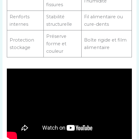
l’humidité
fissures
Renforts
Stabilité
Fil alimentaire ou
internes
structurelle
cure-dents
Préserve
Protection
Boîte rigide et film
forme et
stockage
alimentaire
couleur