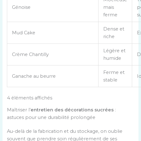
Génoise
mais
p
ferme
s
Dense et
Mud Cake
E
riche
Légère et
Crème Chantilly
D
humide
Ferme et
Ganache au beurre
I
stable
4 éléments affichés
Maîtriser l’
entretien des décorations sucrées
:
astuces pour une durabilité prolongée
Au-delà de la fabrication et du stockage, on oublie
souvent que prendre soin régulièrement de ses