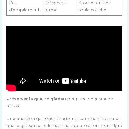
Pas
Préserve la
Stocker en une
d’empilement
forme
seule couche
Préserver la qualité gâteau
pour une dégustation
réussie
Une question qui revient souvent : comment s’assurer
que le gâteau reste lui aussi au top de sa forme, malgré