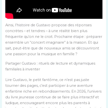
Ainsi, l’histoire de Gustavo propose des réponses
concrètes – et tendres – à une réalité bien plus
fréquente qu’on ne le croit. Prochaine étape : préparer
ensemble un “concert imaginaire” à la maison. Et qui
sait, peut-être que de nouveaux amis se découvriront
une passion pour la musique en famille ?
Partager Gustavo : rituels de lecture et dynamiques
familiales à inventer
Lire Gustavo, le petit fantôme, ce n’est pas juste
tourner des pages, c’est participer à une aventure
enfantine riche en rebondissements. En 2026, l’univers
du livre jeunesse continue de se faire plus interactif et
ludique, encourageant encore plus les parents à