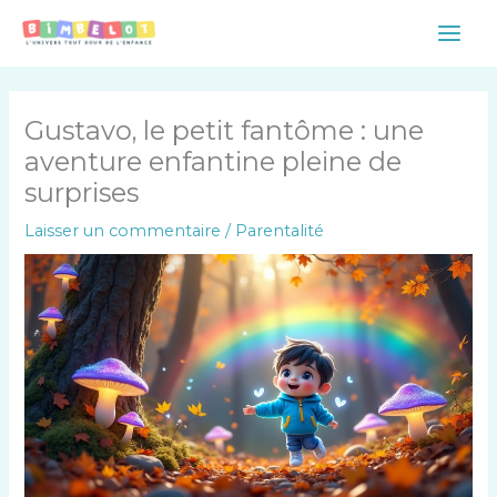
Aller
Main
au
Men
contenu
Gustavo, le petit fantôme : une
aventure enfantine pleine de
surprises
Laisser un commentaire
/
Parentalité