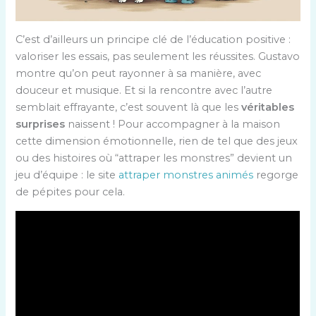
C’est d’ailleurs un principe clé de l’éducation positive :
valoriser les essais, pas seulement les réussites. Gustavo
montre qu’on peut rayonner à sa manière, avec
douceur et musique. Et si la rencontre avec l’autre
semblait effrayante, c’est souvent là que les
véritables
surprises
naissent ! Pour accompagner à la maison
cette dimension émotionnelle, rien de tel que des jeux
ou des histoires où “attraper les monstres” devient un
jeu d’équipe : le site
attraper monstres animés
regorge
de pépites pour cela.