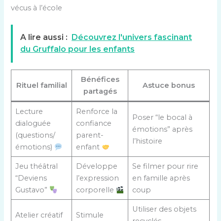
vécus à l’école
A lire aussi :
Découvrez l'univers fascinant
du Gruffalo pour les enfants
Bénéfices
Rituel familial
Astuce bonus
partagés
Lecture
Renforce la
Poser “le bocal à
dialoguée
confiance
émotions” après
(questions/
parent-
l’histoire
émotions)
enfant
Jeu théâtral
Développe
Se filmer pour rire
“Deviens
l’expression
en famille après
Gustavo”
corporelle
coup
Utiliser des objets
Atelier créatif
Stimule