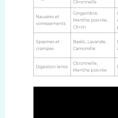
Citronnelle
Gingembre,
Nausées et
Menthe poivrée,
vomissements
Citron
Spasmes et
Basilic, Lavande,
crampes
Camomille
Citronnelle,
Digestion lente
Menthe poivrée