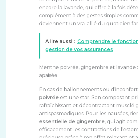
encore la lavande, qui offre à la fois dét
complément à des gestes simples comme 
deviennent un vrai allié du quotidien fami
A lire aussi :
Comprendre le fonction
gestion de vos assurances
Menthe poivrée, gingembre et lavande :
apaisée
En cas de ballonnements ou d’inconfort li
poivrée
est une star. Son composant prin
rafraîchissant et décontractant musclé g
antispasmodiques. Pour les nausées, ri
essentielle de gingembre
, qui agit c
efficacement les contractions de l’esto
précieuse grâce à son effet relaxant 