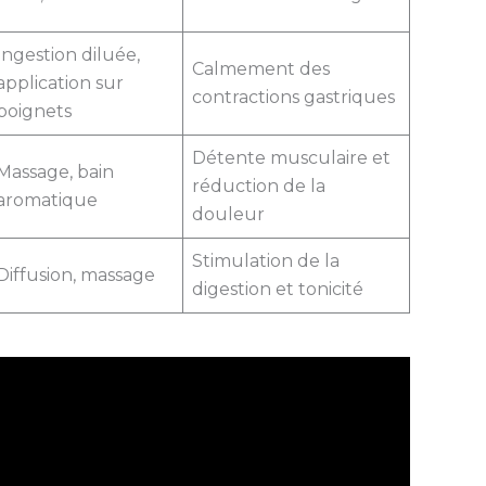
Ingestion diluée,
Calmement des
application sur
contractions gastriques
poignets
Détente musculaire et
Massage, bain
réduction de la
aromatique
douleur
Stimulation de la
Diffusion, massage
digestion et tonicité