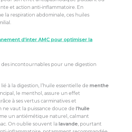
ente et action anti-inflammatoire. En
la respiration abdominale, ces huiles
lial.
nement d’inter AMC pour optimiser la
 des incontournables pour une digestion
é à la digestion, l’huile essentielle de
menthe
cipal, le menthol, assure un effet
râce à ses vertus carminatives et
en ne vaut la puissance douce de
l’huile
omme un antiémétique naturel, calmant
mac. On oublie souvent la
lavande
, pourtant
et anti-inflammatoire, notamment recommandée