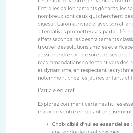
Les maux de ventre peuvent transformer
Entre les ballonnements gênants, les s
nombreux sont ceux qui cherchent des 
digestif. L’aromathérapie, avec son allian
alternatives prometteuses, particulière
effets secondaires des traitements class
trouver des solutions simples et efficac
aussi prendre soin de soi et de ses proch
recommandations s’orientent vers des hu
et dynamisme, en respectant les rythmes 
notamment chez les jeunes enfants et l
L’article en bref
Explorez comment certaines huiles esse
maux de ventre en ciblant précisément 
Choix ciblé d’huiles essentielles :
apaiser douleurs et spasmes.