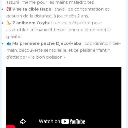
assuré, même pour les mains maladroites.
Vise ta cible Hape
: travail de concentration et
gestion de la distance, à jouer dès 2 ans.
Z’aniboom Oxybul
: un jeu d’équilibre pour
assembler animaux et tester (encore et encore) la
gravité !
Ma première pêche Djeco/Haba
: coordination œil-
main, découverte sensorielle, et ce plaisir enfantin
d’attraper « le bon poisson ».