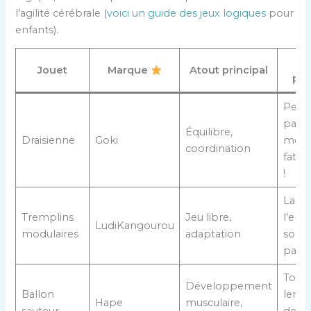
l’agilité cérébrale (
voici un guide des jeux logiques
pour
enfants).
A
Jouet
Marque
Atout principal
par
Pens
pause
Équilibre,
Draisienne
Goki
molle
coordination
fatig
!
Laiss
Tremplins
Jeu libre,
l’enf
LudiKangourou
modulaires
adaptation
son 
parc
Top p
Développement
Ballon
lend
Hape
musculaire,