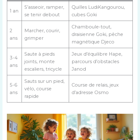
S’asseoir, ramper,
Quilles LudiKangourou,
1 an
se tenir debout
cubes Goki
Chamboule-tout,
2
Marcher, courir,
draisienne Goki, pêche
ans
grimper
magnétique Djeco
Saute à pieds
Jeux d’équilibre Hape,
3-4
joints, monte
parcours d’obstacles
ans
escaliers, tricycle
Janod
Sauts sur un pied,
5-6
Course de relais, jeux
vélo, course
ans
d’adresse Osmo
rapide