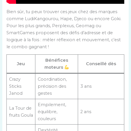
Bien sûr, tu peux trouver ces jeux chez des marques
comme LudiKangourou, Hape, Djeco ou encore Goki.
Pour les plus grands, Perplexus, Geomag ou
SmartGames proposent des défis d’adresse et de
logique à la fois : mêler réflexion et mouvement, c’est
le combo gagnant !
Bénéfices
Jeu
Conseillé dès
moteurs
Crazy
Coordination,
Sticks
précision des
3 ans
Janod
gestes
Empilement,
La Tour de
équilibre,
2 ans
fruits Goula
couleurs
Dextérité,