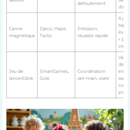
sauteur
de fê
défoulement
d’ann
A jou
tapis
Canne
Djeco, Hape,
Précision,
éviter
magnétique
Tactic
réussite rapide
« poi
volan
Varier
dista
Jeu de
SmartGames,
Coordination
enco
lancer/cible
Goki
œil-main, visée
sans
comp
point