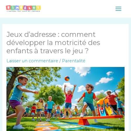
Aller
Main
au
Men
contenu
Jeux d’adresse : comment
développer la motricité des
enfants à travers le jeu ?
Laisser un commentaire
/
Parentalité