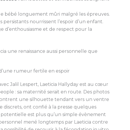
de bébé longuement mûri malgré les épreuves.
s persistants nourrissent l’espoir d’un enfant.
 d’enthousiasme et de respect pour la
icia une renaissance aussi personnelle que
d’une rumeur fertile en espoir
avec Jalil Lespert, Laeticia Hallyday est au cœur
people : sa maternité serait en route. Des photos
ontrent une silhouette tendant vers un ventre
e discrets, ont confié à la presse quelques
e potentielle est plus qu’un simple évènement
t personnel mené longtemps par Laeticia contre
 possibilité de recourir à la fécondation in vitro,