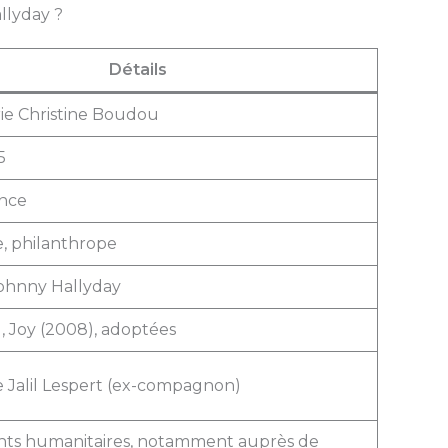
allyday ?
Détails
rie Christine Boudou
5
ance
, philanthrope
ohnny Hallyday
, Joy (2008), adoptées
 Jalil Lespert (ex-compagnon)
s humanitaires, notamment auprès de