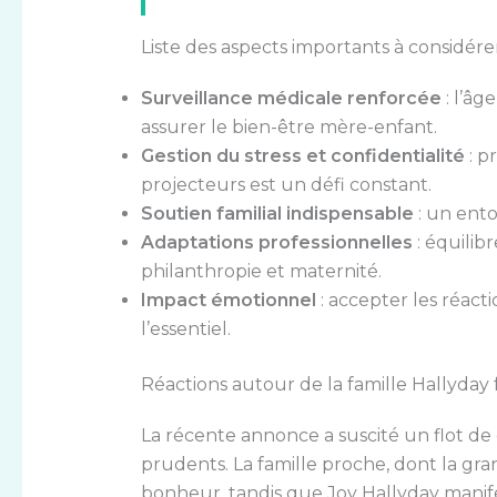
Liste des aspects importants à considére
Surveillance médicale renforcée
: l’âg
assurer le bien-être mère-enfant.
Gestion du stress et confidentialité
: p
projecteurs est un défi constant.
Soutien familial indispensable
: un ento
Adaptations professionnelles
: équilib
philanthropie et maternité.
Impact émotionnel
: accepter les réact
l’essentiel.
Réactions autour de la famille Hallyday
La récente annonce a suscité un flot de
prudents. La famille proche, dont la gr
bonheur, tandis que Joy Hallyday mani