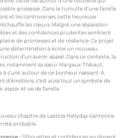
d’elle, cette fois autour d’une nouvelle qui
sible grossesse. Dans le tumulte d’une famille
ns et les controverses, cette heureuse
 réchauffe les cœurs. Malgré une séparation
visibles et des confidences prudentes semblent
leine de promesses et de résilience. Ce projet
d’une détermination à écrire un nouveau
ruction d’un avenir apaisé. Dans ce contexte, la
oches, notamment sa sœur Margaux Thibaut,
e à s’unir autour de ce bonheur naissant. À
nt d’émotions, c’est aussi tout un symbole de
spoir et vie de famille.
nouveau chapitre de Laeticia Hallyday s’annonce
rnité probable.
ossesse :
Silhouettes et confidences soulignent