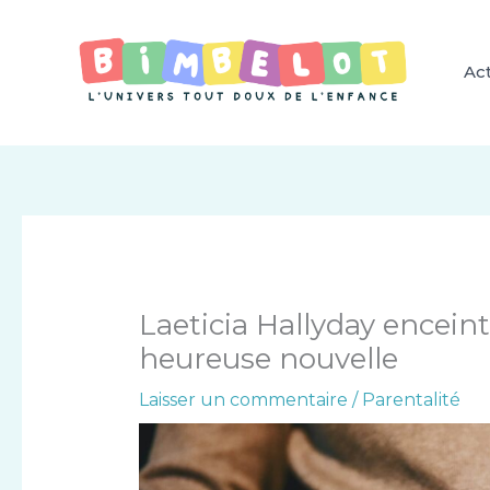
Aller
au
contenu
Act
Laeticia Hallyday enceinte
heureuse nouvelle
Laisser un commentaire
/
Parentalité