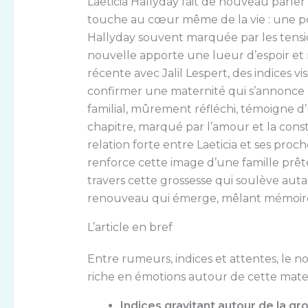
Laeticia Hallyday fait de nouveau parler 
touche au cœur même de la vie : une pos
Hallyday souvent marquée par les tensio
nouvelle apporte une lueur d’espoir et
récente avec Jalil Lespert, des indices 
confirmer une maternité qui s’annonce p
familial, mûrement réfléchi, témoigne 
chapitre, marqué par l’amour et la const
relation forte entre Laeticia et ses pr
renforce cette image d’une famille prêt
travers cette grossesse qui soulève auta
renouveau qui émerge, mêlant mémoire, e
L’article en bref
Entre rumeurs, indices et attentes, le 
riche en émotions autour de cette mate
Indices gravitant autour de la gr