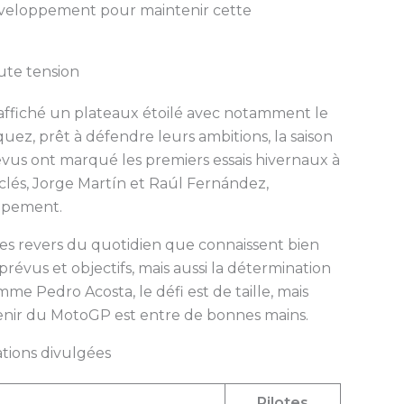
éveloppement pour maintenir cette
ute tension
a affiché un plateaux étoilé avec notamment le
ez, prêt à défendre leurs ambitions, la saison
révus ont marqué les premiers essais hivernaux à
 clés, Jorge Martín et Raúl Fernández,
oppement.
 les revers du quotidien que connaissent bien
évus et objectifs, mais aussi la détermination
me Pedro Acosta, le défi est de taille, mais
venir du MotoGP est entre de bonnes mains.
tions divulgées
Pilotes