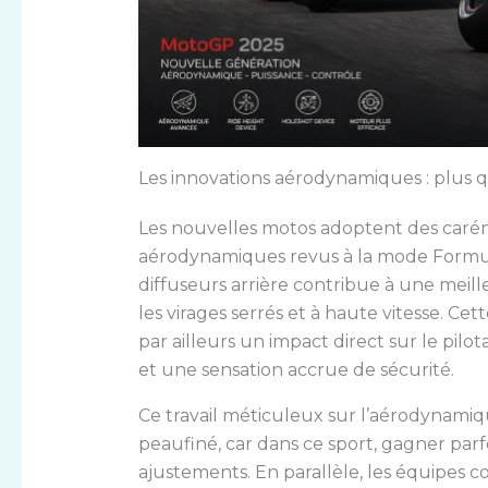
Les innovations aérodynamiques : plus q
Les nouvelles motos adoptent des carén
aérodynamiques revus à la mode Formule 
diffuseurs arrière contribue à une meil
les virages serrés et à haute vitesse. Cet
par ailleurs un impact direct sur le pilo
et une sensation accrue de sécurité.
Ce travail méticuleux sur l’aérodynamiq
peaufiné, car dans ce sport, gagner par
ajustements. En parallèle, les équipes 