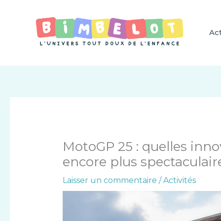
Aller
au
contenu
Act
MotoGP 25 : quelles inno
encore plus spectaculair
Laisser un commentaire
/
Activités