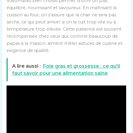
d’aromates bien choisis permet d’offrir un plat
équilibré, nourrissant et savoureux. En maîtrisant la
cuisson au four, on s’assure que la chair ne sera pas
sèche, ce qui peut arriver si on la cuit trop vite ou à
température trop élevée. Cette patience est souvent
récompensée chez ceux qui, comme beaucoup de
papas à la maison, aiment mêler astuces de cuisine et
exigence de qualité.
A lire aussi :
Foie gras et grossesse : ce qu'il
faut savoir pour une alimentation saine