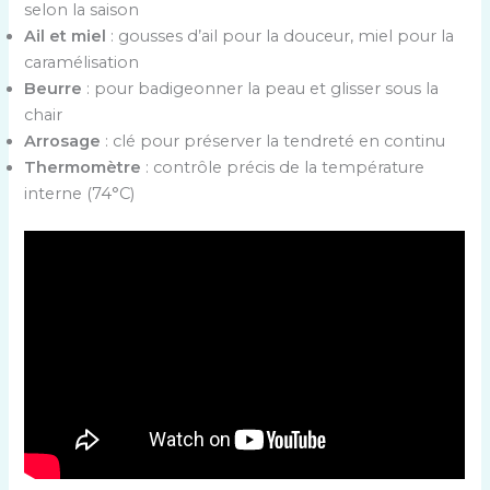
selon la saison
Ail et miel
: gousses d’ail pour la douceur, miel pour la
caramélisation
Beurre
: pour badigeonner la peau et glisser sous la
chair
Arrosage
: clé pour préserver la tendreté en continu
Thermomètre
: contrôle précis de la température
interne (74°C)