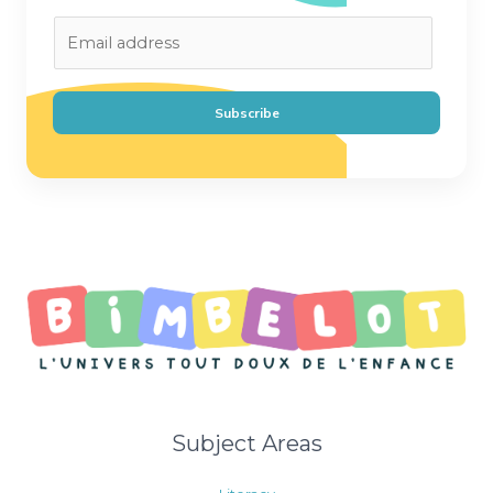
E
m
a
i
Subscribe
l
*
Subject Areas