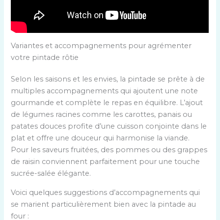
Variantes et accompagnements pour agrémenter
votre pintade rôtie
Selon les saisons et les envies, la pintade se prête à de
multiples accompagnements qui ajoutent une note
gourmande et complète le repas en équilibre. L’ajout
de légumes racines comme les carottes, panais ou
patates douces profite d’une cuisson conjointe dans le
plat et offre une douceur qui harmonise la viande.
Pour les saveurs fruitées, des pommes ou des grappes
de raisin conviennent parfaitement pour une touche
sucrée-salée élégante.
Voici quelques suggestions d’accompagnements qui
se marient particulièrement bien avec la pintade au
four :