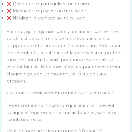
é
Découpe trop irrégulière ou épaisse
l
Marinade trop salée ou trop acide
e
Négliger le séchage avant cuisson
c
t
Bien sûr, qui n’a jamais connu un raté en cuisine ? Le
i
positif est de voir à chaque tentative une chance
o
d’apprendre et d’améliorer. Comme dans l’éducation
n
de ses enfants, la patience et la persévérance portent
n
toujours leurs fruits. Voilà pourquoi ces conseils se
e
veulent bienveillants mais réalistes, pour transformer
z
chaque repas en un moment de partage sans
l
pression.
’
Comment savoir si les encornets sont bien cuits ?
u
n
Les encornets sont cuits lorsque leur chair devient
i
opaque et légèrement ferme au toucher, sans être
t
caoutchouteuse.
é
d
Peut-on préparer des encornets à l’avance ?