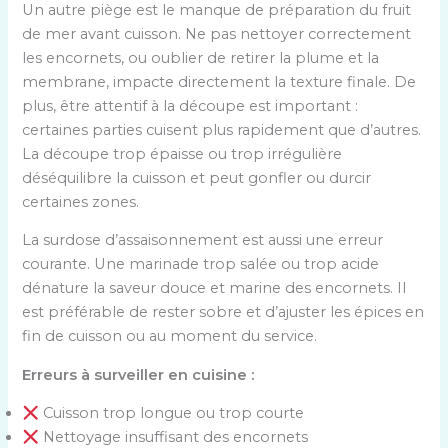
Un autre piège est le manque de préparation du fruit
t
de mer avant cuisson. Ne pas nettoyer correctement
r
les encornets, ou oublier de retirer la plume et la
e
membrane, impacte directement la texture finale. De
z
plus, être attentif à la découpe est important :
u
certaines parties cuisent plus rapidement que d’autres.
n
La découpe trop épaisse ou trop irrégulière
e
déséquilibre la cuisson et peut gonfler ou durcir
v
certaines zones.
a
l
La surdose d’assaisonnement est aussi une erreur
e
courante. Une marinade trop salée ou trop acide
u
dénature la saveur douce et marine des encornets. Il
r
est préférable de rester sobre et d’ajuster les épices en
p
fin de cuisson ou au moment du service.
u
Erreurs à surveiller en cuisine :
i
s
Cuisson trop longue ou trop courte
s
Nettoyage insuffisant des encornets