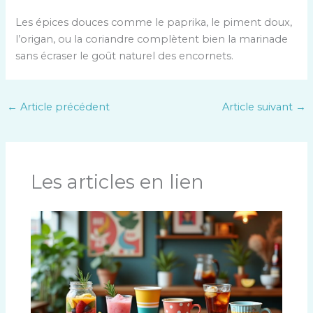
c
Les épices douces comme le paprika, le piment doux,
o
l’origan, ou la coriandre complètent bien la marinade
n
sans écraser le goût naturel des encornets.
v
e
r
←
Article précédent
Article suivant
→
s
i
o
n
Les articles en lien
,
p
u
i
s
c
l
i