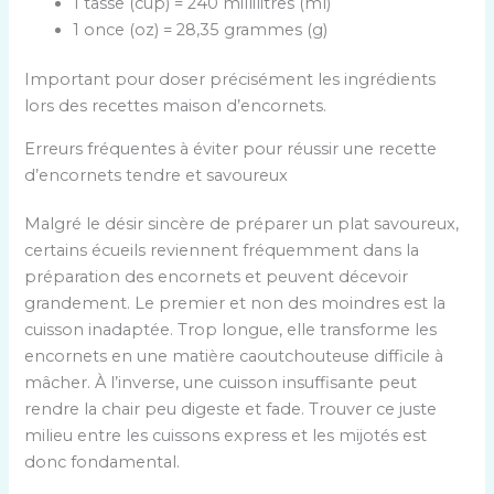
1 tasse (cup) = 240 millilitres (ml)
o
1 once (oz) = 28,35 grammes (g)
n
v
Important pour doser précisément les ingrédients
e
lors des recettes maison d’encornets.
r
s
Erreurs fréquentes à éviter pour réussir une recette
i
d’encornets tendre et savoureux
o
n
Malgré le désir sincère de préparer un plat savoureux,
d
certains écueils reviennent fréquemment dans la
’
préparation des encornets et peuvent décevoir
u
grandement. Le premier et non des moindres est la
n
cuisson inadaptée. Trop longue, elle transforme les
i
encornets en une matière caoutchouteuse difficile à
t
mâcher. À l’inverse, une cuisson insuffisante peut
é
rendre la chair peu digeste et fade. Trouver ce juste
:
milieu entre les cuissons express et les mijotés est
e
donc fondamental.
n