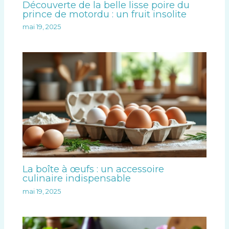
Découverte de la belle lisse poire du
»
prince de motordu : un fruit insolite
.
mai 19, 2025
La boîte à œufs : un accessoire
culinaire indispensable
mai 19, 2025