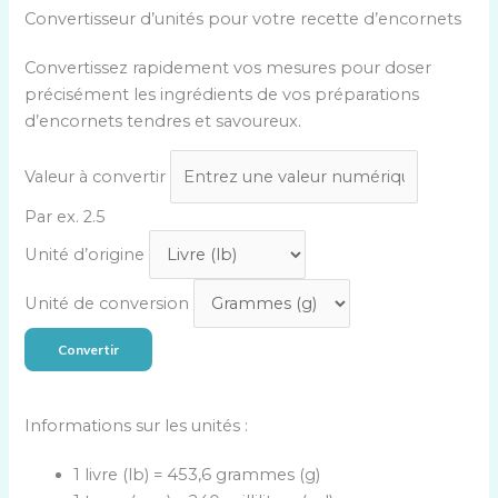
Convertisseur d’unités pour votre recette d’encornets
Convertissez rapidement vos mesures pour doser
précisément les ingrédients de vos préparations
d’encornets tendres et savoureux.
F
Valeur à convertir
o
r
Par ex. 2.5
m
Unité d’origine
u
l
Unité de conversion
a
i
Convertir
r
e
Informations sur les unités :
d
e
1 livre (lb) = 453,6 grammes (g)
c