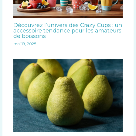
q
u
e
z
Découvrez l’univers des Crazy Cups : un
s
accessoire tendance pour les amateurs
de boissons
u
mai 19, 2025
r
«
C
o
n
v
e
r
t
i
r