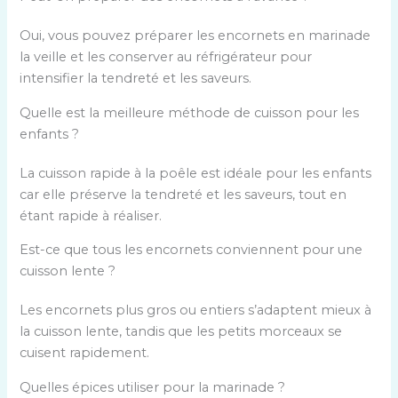
’
o
Oui, vous pouvez préparer les encornets en marinade
r
la veille et les conserver au réfrigérateur pour
i
intensifier la tendreté et les saveurs.
g
Quelle est la meilleure méthode de cuisson pour les
i
enfants ?
n
e
La cuisson rapide à la poêle est idéale pour les enfants
e
car elle préserve la tendreté et les saveurs, tout en
t
étant rapide à réaliser.
l
’
Est-ce que tous les encornets conviennent pour une
u
cuisson lente ?
n
i
Les encornets plus gros ou entiers s’adaptent mieux à
t
la cuisson lente, tandis que les petits morceaux se
é
cuisent rapidement.
d
Quelles épices utiliser pour la marinade ?
e