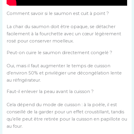
s
c
Comment savoir si le saumon est cuit à point ?
o
La chair du saumon doit être opaque, se détacher
u
facilement à la fourchette avec un cœur légèrement
r
rosé pour conserver moelleux.
a
n
Peut-on cuire le saumon directement congelé ?
t
e
Oui, mais il faut augmenter le temps de cuisson
s
d’environ 50% et privilégier une décongélation lente
p
au réfrigérateur.
o
Faut-il enlever la peau avant la cuisson ?
u
r
Cela dépend du mode de cuisson : à la poêle, il est
p
conseillé de la garder pour un effet croustillant, tandis
r
qu’elle peut être retirée pour la cuisson en papillote ou
é
au four.
p