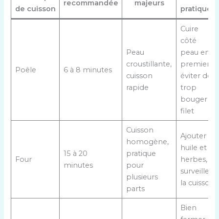
recommandée
majeurs
de cuisson
pratiques
Cuire
côté
Peau
peau en
croustillante,
premier,
Poêle
6 à 8 minutes
cuisson
éviter de
rapide
trop
bouger le
filet
Cuisson
Ajouter
homogène,
huile et
15 à 20
pratique
Four
herbes,
minutes
pour
surveiller
plusieurs
la cuisson
parts
Bien