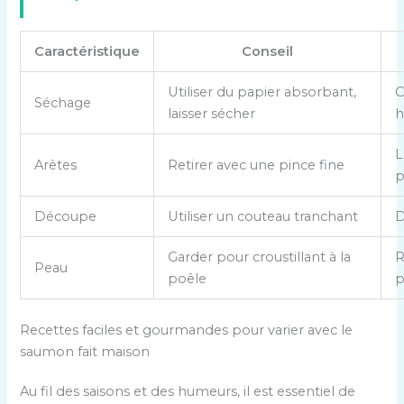
Caractéristique
Conseil
T
Utiliser du papier absorbant,
C
Séchage
a
laisser sécher
h
b
l
L
Arêtes
Retirer avec une pince fine
e
p
a
u
Découpe
Utiliser un couteau tranchant
D
c
o
Garder pour croustillant à la
R
Peau
m
poêle
p
p
a
Recettes faciles et gourmandes pour varier avec le
r
saumon fait maison
a
t
Au fil des saisons et des humeurs, il est essentiel de