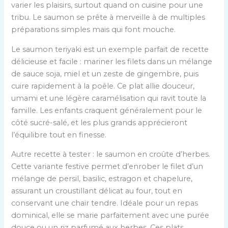
i
varier les plaisirs, surtout quand on cuisine pour une
f
tribu. Le saumon se prête à merveille à de multiples
d
préparations simples mais qui font mouche.
e
Le saumon teriyaki est un exemple parfait de recette
s
délicieuse et facile : mariner les filets dans un mélange
c
de sauce soja, miel et un zeste de gingembre, puis
a
cuire rapidement à la poêle. Ce plat allie douceur,
r
umami et une légère caramélisation qui ravit toute la
a
famille. Les enfants craquent généralement pour le
c
côté sucré-salé, et les plus grands apprécieront
t
l’équilibre tout en finesse.
é
r
Autre recette à tester : le saumon en croûte d’herbes.
i
Cette variante festive permet d’enrober le filet d’un
s
mélange de persil, basilic, estragon et chapelure,
t
assurant un croustillant délicat au four, tout en
i
conservant une chair tendre. Idéale pour un repas
q
dominical, elle se marie parfaitement avec une purée
u
douce ou un riz parfumé aux herbes. Ces plats