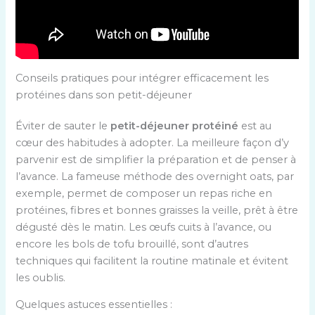
Conseils pratiques pour intégrer efficacement les
protéines dans son petit-déjeuner
Éviter de sauter le
petit-déjeuner protéiné
est au
cœur des habitudes à adopter. La meilleure façon d’y
parvenir est de simplifier la préparation et de penser à
l’avance. La fameuse méthode des overnight oats, par
exemple, permet de composer un repas riche en
protéines, fibres et bonnes graisses la veille, prêt à être
dégusté dès le matin. Les œufs cuits à l’avance, ou
encore les bols de tofu brouillé, sont d’autres
techniques qui facilitent la routine matinale et évitent
les oublis.
Quelques astuces essentielles :