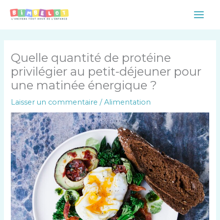
Aller
Main
au
Men
contenu
Quelle quantité de protéine
privilégier au petit-déjeuner pour
une matinée énergique ?
Laisser un commentaire
/
Alimentation