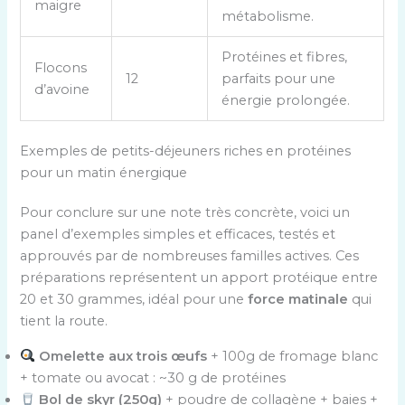
maigre
métabolisme.
e
n
Protéines et fibres,
p
Flocons
12
parfaits pour une
r
d’avoine
énergie prolongée.
o
t
é
Exemples de petits-déjeuners riches en protéines
i
pour un matin énergique
n
e
Pour conclure sur une note très concrète, voici un
s
panel d’exemples simples et efficaces, testés et
,
approuvés par de nombreuses familles actives. Ces
q
préparations représentent un apport protéique entre
u
20 et 30 grammes, idéal pour une
force matinale
qui
a
tient la route.
n
Omelette aux trois œufs
+ 100g de fromage blanc
t
+ tomate ou avocat : ~30 g de protéines
i
Bol de skyr (250g)
+ poudre de collagène + baies +