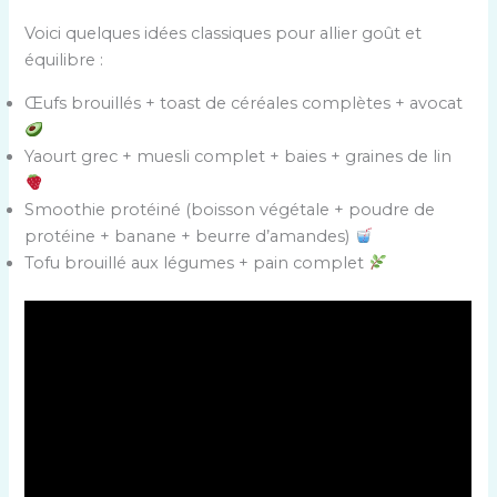
Voici quelques idées classiques pour allier goût et
équilibre :
Œufs brouillés + toast de céréales complètes + avocat
Yaourt grec + muesli complet + baies + graines de lin
Smoothie protéiné (boisson végétale + poudre de
protéine + banane + beurre d’amandes)
Tofu brouillé aux légumes + pain complet