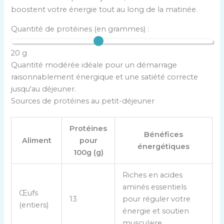
boostent votre énergie tout au long de la matinée.
Quantité de protéines (en grammes) :
20 g
Quantité modérée idéale pour un démarrage
raisonnablement énergique et une satiété correcte
jusqu'au déjeuner.
Sources de protéines au petit-déjeuner
Protéines
Bénéfices
Aliment
pour
énergétiques
100g (g)
T
Riches en acides
a
aminés essentiels
Œufs
b
13
pour réguler votre
(entiers)
l
énergie et soutien
e
musculaire.