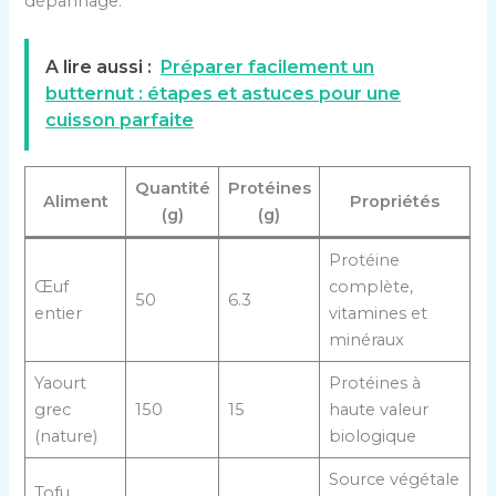
dépannage.
A lire aussi :
Préparer facilement un
butternut : étapes et astuces pour une
cuisson parfaite
Quantité
Protéines
Aliment
Propriétés
(g)
(g)
Protéine
Œuf
complète,
50
6.3
entier
vitamines et
minéraux
Yaourt
Protéines à
grec
150
15
haute valeur
(nature)
biologique
Source végétale
Tofu