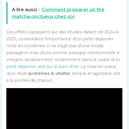
A lire aussi :
Comment préparer un thé
matcha onctueux chez soi
Ces effets s’appuient sur des études datant de 2024 à
2025, consolidant l’importance d’un petit-déjeuner
riche en protéines. Il ne s’agit pas d’une mode
passagère mais d’une bonne pratique nutritionnelle à
intégrer durablement, notamment dans le cadre d’un
petit-déjeuner axé sur le bien-être
. La mise en place
d’un rituel
protéines & vitalité
, simple et agréable, est
à la portée de chacun.