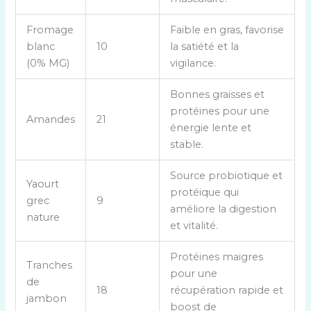
a
u
Fromage
Faible en gras, favorise
d
blanc
10
la satiété et la
e
(0% MG)
vigilance.
s
a
Bonnes graisses et
l
protéines pour une
Amandes
21
i
énergie lente et
m
stable.
e
n
Source probiotique et
Yaourt
t
protéique qui
grec
9
s
améliore la digestion
nature
r
et vitalité.
i
Protéines maigres
c
Tranches
pour une
h
de
18
récupération rapide et
e
jambon
boost de
s