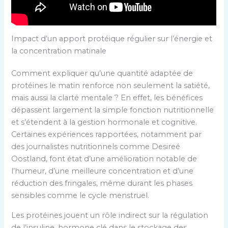
Impact d’un apport protéique régulier sur l’énergie et
la concentration matinale
Comment expliquer qu’une quantité adaptée de
protéines le matin renforce non seulement la satiété,
mais aussi la clarté mentale ? En effet, les bénéfices
dépassent largement la simple fonction nutritionnelle
et s’étendent à la gestion hormonale et cognitive.
Certaines expériences rapportées, notamment par
des journalistes nutritionnels comme Desireé
Oostland, font état d’une amélioration notable de
l’humeur, d’une meilleure concentration et d’une
réduction des fringales, même durant les phases
sensibles comme le cycle menstruel.
Les protéines jouent un rôle indirect sur la régulation
de l’insuline, hormone clé dans le stockage des