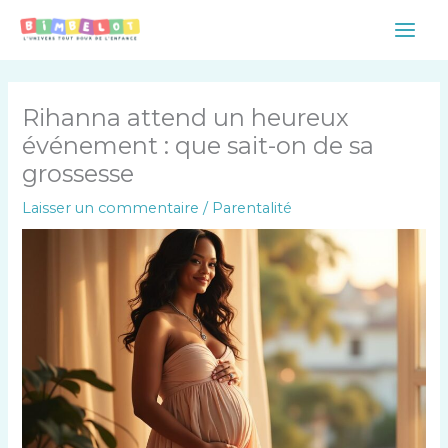
Aller
Main
au
Men
contenu
Rihanna attend un heureux
événement : que sait-on de sa
grossesse
Laisser un commentaire
/
Parentalité