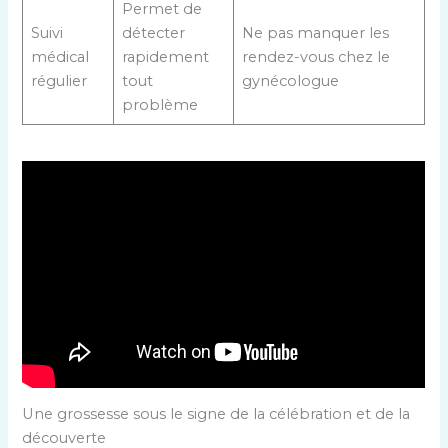
Permet de
Suivi
détecter
Ne pas manquer les
médical
rapidement
rendez-vous chez le
régulier
tout
gynécologue
problème
Une grossesse sous le signe de la célébration et de la
découverte