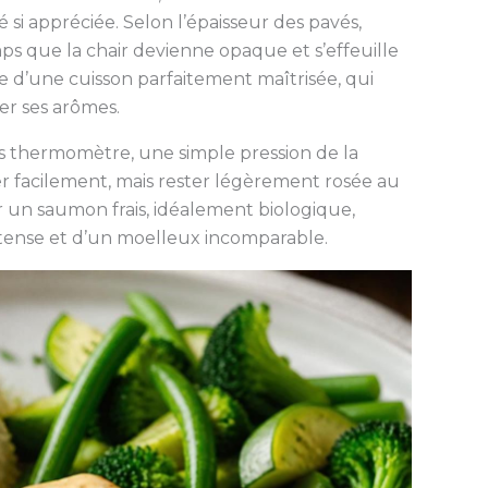
si appréciée. Selon l’épaisseur des pavés,
ps que la chair devienne opaque et s’effeuille
ne d’une cuisson parfaitement maîtrisée, qui
er ses arômes.
ns thermomètre, une simple pression de la
cher facilement, mais rester légèrement rosée au
ir un saumon frais, idéalement biologique,
intense et d’un moelleux incomparable.