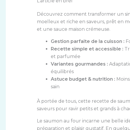
L’article en bref
Découvrez comment transformer un si
moelleux et riche en saveurs, prêt en 
et une sauce maison crémeuse.
Gestion parfaite de la cuisson :
Fo
Recette simple et accessible :
Tr
et parfumée
Variantes gourmandes :
Adaptati
équilibrés
Astuce budget & nutrition :
Moins 
sain
À portée de tous, cette recette de saumo
saveurs pour ravir petits et grands à ch
Le saumon au four incarne une belle idée 
préparation et plaisir gustatif. En quel