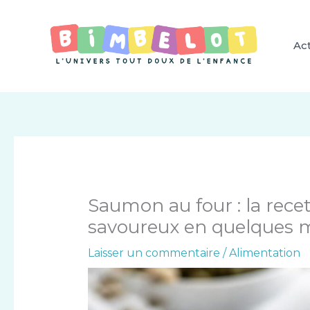
Aller
au
contenu
Act
Saumon au four : la rece
savoureux en quelques 
Laisser un commentaire
/
Alimentation