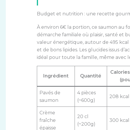
Budget et nutrition : une recette gour
À environ 6€ la portion, ce saumon au f
démarche familiale où plaisir, santé et 
valeur énergétique, autour de 495 kcal 
et de bons lipides. Les glucides issus 
idéal pour toute la famille, même avec l
Calorie
Ingrédient
Quantité
(pou
Pavés de
4 pièces
208 kcal
saumon
(~600g)
Crème
20 cl
fraîche
300 kcal
(~200g)
épaisse