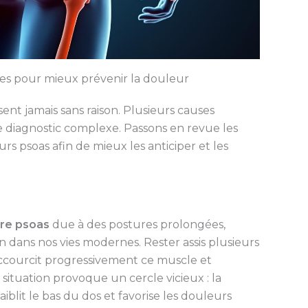
nes pour mieux prévenir la douleur
nt jamais sans raison. Plusieurs causes
le diagnostic complexe. Passons en revue les
rs psoas afin de mieux les anticiper et les
re psoas
due à des postures prolongées,
dans nos vies modernes. Rester assis plusieurs
accourcit progressivement ce muscle et
ituation provoque un cercle vicieux : la
iblit le bas du dos et favorise les douleurs