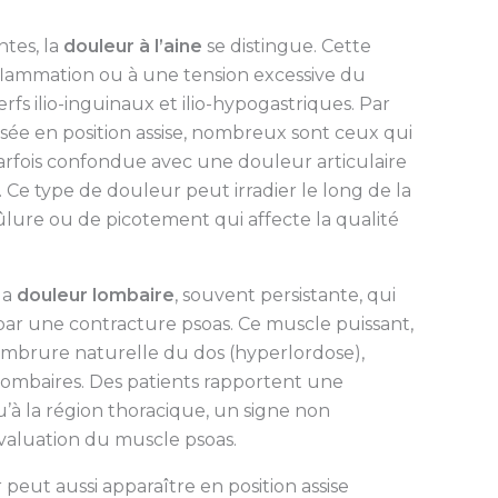
ntes, la
douleur à l’aine
se distingue. Cette
flammation ou à une tension excessive du
fs ilio-inguinaux et ilio-hypogastriques. Par
ée en position assise, nombreux sont ceux qui
arfois confondue avec une douleur articulaire
 Ce type de douleur peut irradier le long de la
lure ou de picotement qui affecte la qualité
la
douleur lombaire
, souvent persistante, qui
 par une contracture psoas. Ce muscle puissant,
cambrure naturelle du dos (hyperlordose),
lombaires. Des patients rapportent une
’à la région thoracique, un signe non
évaluation du muscle psoas.
 peut aussi apparaître en position assise