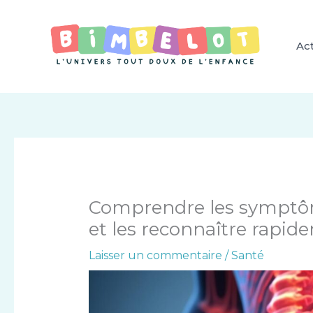
Aller
au
contenu
Act
Comprendre les symptôm
et les reconnaître rapid
Laisser un commentaire
/
Santé