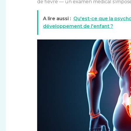
de fièvre — un examen médical s’impose 
A lire aussi :
Qu'est-ce que la psycho
développement de l'enfant ?