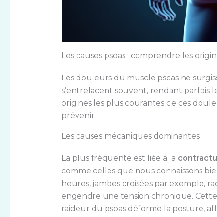
Les causes psoas : comprendre les origi
Les douleurs du muscle psoas ne surgisse
s’entrelacent souvent, rendant parfois 
origines les plus courantes de ces douleu
prévenir.
Les causes mécaniques dominantes
La plus fréquente est liée à la
contractu
comme celles que nous connaissons bien 
heures, jambes croisées par exemple, r
engendre une tension chronique. Cette s
raideur du psoas déforme la posture, affa