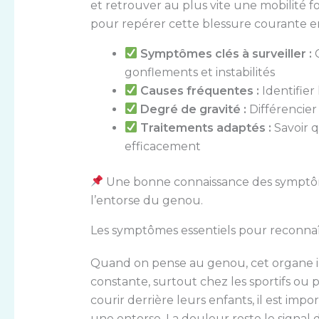
et retrouver au plus vite une mobilité fo
pour repérer cette blessure courante e
Symptômes clés à surveiller :
C
gonflements et instabilités
Causes fréquentes :
Identifie
Degré de gravité :
Différencier
Traitements adaptés :
Savoir 
efficacement
Une bonne connaissance des symptômes 
l’entorse du genou.
Les symptômes essentiels pour reconna
Quand on pense au genou, cet organe in
constante, surtout chez les sportifs ou 
courir derrière leurs enfants, il est impor
une entorse. La douleur reste le signal 