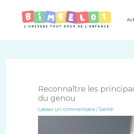
Aller
au
contenu
Act
Reconnaître les princip
du genou
Laisser un commentaire
/
Santé