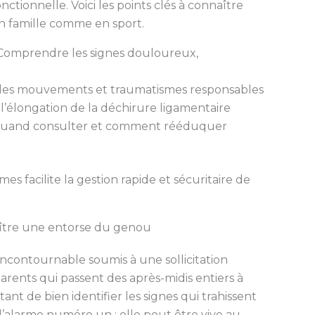
nctionnelle. Voici les points clés à connaître
n famille comme en sport.
omprendre les signes douloureux,
r les mouvements et traumatismes responsables
 l’élongation de la déchirure ligamentaire
quand consulter et comment rééduquer
facilite la gestion rapide et sécuritaire de
ître une entorse du genou
contournable soumis à une sollicitation
parents qui passent des après-midis entiers à
tant de bien identifier les signes qui trahissent
d’alarme numéro un : elle peut être vive au