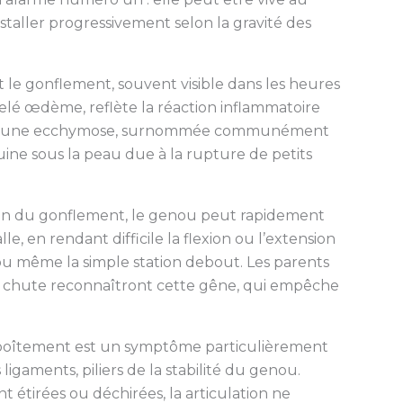
aller progressivement selon la gravité des
le gonflement, souvent visible dans les heures
elé œdème, reflète la réaction inflammatoire
er d’une ecchymose, surnommée communément
guine sous la peau due à la rupture de petits
tion du gonflement, le genou peut rapidement
le, en rendant difficile la flexion ou l’extension
u même la simple station debout. Les parents
ne chute reconnaîtront cette gêne, qui empêche
 déboîtement est un symptôme particulièrement
 ligaments, piliers de la stabilité du genou.
t étirées ou déchirées, la articulation ne