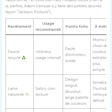
si, parfois, Adam s’amuse à y faire des petites œuvres
façon “Jackson Pollock”).
Usage
Revêtement
Points forts
À éviter
recommandé
Moins de
choix de
Facile
Feutre
Intérieur,
couleurs,
d’entretien,
recyclé
usage intensif
esthétique
solide
plus
simple
Design
Sensible à
soigné,
Laine
Salon, coin
l’humidité,
douceur,
naturelle
lecture
nettoyage
large palette
délicat
de couleurs