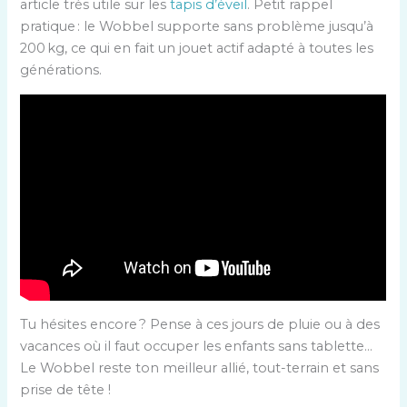
article très utile sur les
tapis d’éveil
. Petit rappel
pratique : le Wobbel supporte sans problème jusqu’à
200 kg, ce qui en fait un jouet actif adapté à toutes les
générations.
Tu hésites encore ? Pense à ces jours de pluie ou à des
vacances où il faut occuper les enfants sans tablette…
Le Wobbel reste ton meilleur allié, tout-terrain et sans
prise de tête !