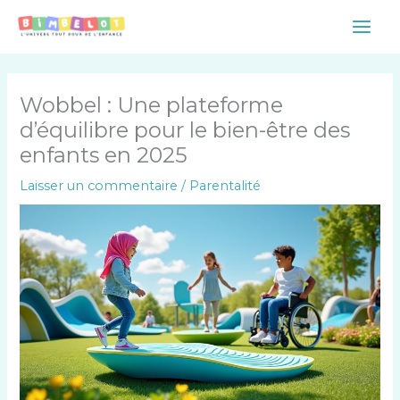
Aller
Main
au
Men
contenu
Wobbel : Une plateforme
d’équilibre pour le bien-être des
enfants en 2025
Laisser un commentaire
/
Parentalité