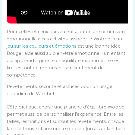
Pour celles et ceux qui veulent ajouter une dimension
émotionnelle à ces activités, associer le Wobbel à un
jeu sur les couleurs et émotions
est une bonne idée.
Bouger aide aussi au bien-être émotionnel : un enfant
qui apprend à gérer son équilibre expérimente ses
limites tout en renforçant son sentiment de
compétence.
Revêtements, sécurité et astuces pour un usage
quotidien du Wobbel
Côté pratique, choisir une planche d’équilibre Wobbel
permet aussi de personnaliser l’expérience. Entre les
tailles, les finitions et surtout les revêtements, chaque
famille trouve chaussure à son pied (ou à sa planche !).