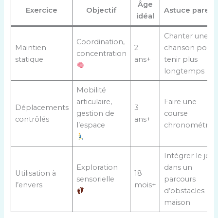
Âge
Exercice
Objectif
Astuce parent
idéal
Chanter une
Coordination,
Maintien
2
chanson pour
concentration
statique
ans+
tenir plus
longtemps
Mobilité
articulaire,
Faire une
Déplacements
3
gestion de
course
contrôlés
ans+
l’espace
chronométrée
Intégrer le jeu
Exploration
dans un
Utilisation à
18
sensorielle
parcours
l’envers
mois+
d’obstacles
maison