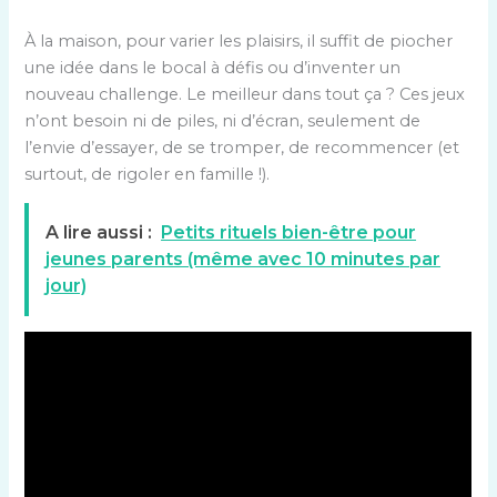
À la maison, pour varier les plaisirs, il suffit de piocher
une idée dans le bocal à défis ou d’inventer un
nouveau challenge. Le meilleur dans tout ça ? Ces jeux
n’ont besoin ni de piles, ni d’écran, seulement de
l’envie d’essayer, de se tromper, de recommencer (et
surtout, de rigoler en famille !).
A lire aussi :
Petits rituels bien-être pour
jeunes parents (même avec 10 minutes par
jour)