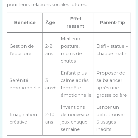
pour leurs relations sociales futures.
Effet
Bénéfice
Âge
Parent-Tip
ressenti
Meilleure
Gestion de
2-8
posture,
Défi « statue »
l’équilibre
ans
moins de
chaque matin
chutes
Enfant plus
Proposer de
Sérénité
3
calme après
se balancer
émotionnelle
ans+
tempête
après une
émotionnelle
grosse colère
Inventions
Lancer un
Imagination
2-10
de nouveaux
défi : trouver
créative
ans
jeux chaque
5 usages
semaine
inédits