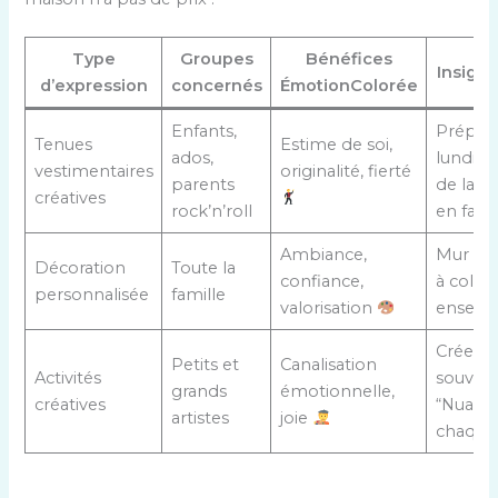
Type
Groupes
Bénéfices
Insight
d’expression
concernés
ÉmotionColorée
Enfants,
Prépare
Tenues
Estime de soi,
ados,
lundi la
vestimentaires
originalité, fierté
parents
de la s
créatives
rock’n’roll
en fami
Ambiance,
Mur des
Décoration
Toute la
confiance,
à colori
personnalisée
famille
valorisation
ensemb
Créer 
Petits et
Canalisation
Activités
souveni
grands
émotionnelle,
créatives
“Nuanc
artistes
joie
chaque