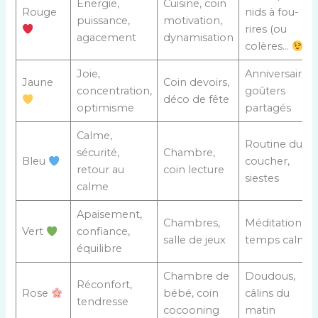
Énergie,
Cuisine, coin
Rouge
nids à fou-
puissance,
motivation,
rires (ou
agacement
dynamisation
colères…
)
Joie,
Anniversaires,
Jaune
Coin devoirs,
concentration,
goûters
déco de fête
optimisme
partagés
Calme,
Routine du
sécurité,
Chambre,
Bleu
coucher,
retour au
coin lecture
siestes
calme
Apaisement,
Chambres,
Méditation,
Vert
confiance,
salle de jeux
temps calme
équilibre
Chambre de
Doudous,
Réconfort,
Rose
bébé, coin
câlins du
tendresse
cocooning
matin