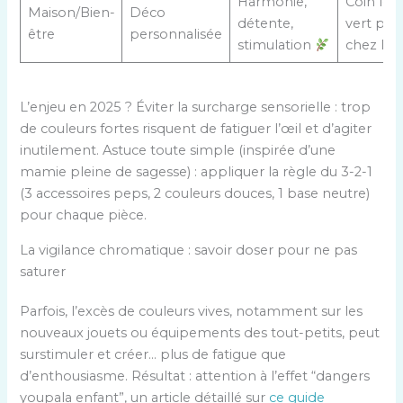
Harmonie,
Coin lec
Maison/Bien-
Déco
détente,
vert past
être
personnalisée
stimulation
chez les 
L’enjeu en 2025 ? Éviter la surcharge sensorielle : trop
de couleurs fortes risquent de fatiguer l’œil et d’agiter
inutilement. Astuce toute simple (inspirée d’une
mamie pleine de sagesse) : appliquer la règle du 3-2-1
(3 accessoires peps, 2 couleurs douces, 1 base neutre)
pour chaque pièce.
La vigilance chromatique : savoir doser pour ne pas
saturer
Parfois, l’excès de couleurs vives, notamment sur les
nouveaux jouets ou équipements des tout-petits, peut
surstimuler et créer… plus de fatigue que
d’enthousiasme. Résultat : attention à l’effet “dangers
youpala enfant”, un article détaillé sur
ce guide