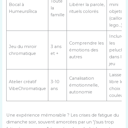
Toute
Bocal à
Libérer la parole,
mini
la
HumeursRica
rituels colorés
objets
famille
(caillou,
lego…)
Inclure
Comprendre les
les
Jeu du miroir
3 ans
émotions des
peluche
chromatique
et +
autres
dans le
jeu
Laisser
Canalisation
Atelier créatif
3-10
libre le
émotionnelle,
VibeChromatique
ans
choix de
autonomie
couleurs
Une expérience mémorable ? Les crises de fatigue du
dimanche soir, souvent amorcées par un “j’suis trop