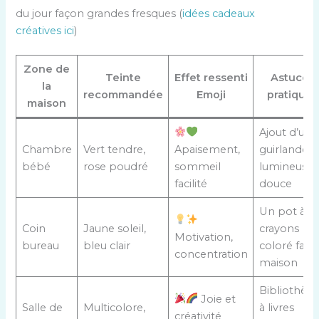
du jour façon grandes fresques (
idées cadeaux
créatives ici
)
Zone de
Teinte
Effet ressenti
Astuces
la
recommandée
Emoji
pratiques
maison
Ajout d’une
Chambre
Vert tendre,
Apaisement,
guirlande
bébé
rose poudré
sommeil
lumineuse
facilité
douce
Un pot à
Coin
Jaune soleil,
crayons
Motivation,
bureau
bleu clair
coloré fait
concentration
maison
Bibliothèq
Joie et
Salle de
Multicolore,
à livres
créativité