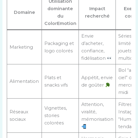
Utilisation
dominante
Impact
Exem
Domaine
du
recherché
concr
ColorEmotion
Envie
Séries
Packaging et
d’acheter,
limitées
Marketing
logo colorés
confiance,
jouets
fidélisation
multicol
Bol “arc
Plats et
Appétit, envie
ciel” du
Alimentation
snacks vifs
de goûter
mercred
midi
Attention,
Filtres
Vignettes,
Réseaux
viralité,
Instagr
stories
sociaux
mémorisation
“Humeur
colorées
tendanc