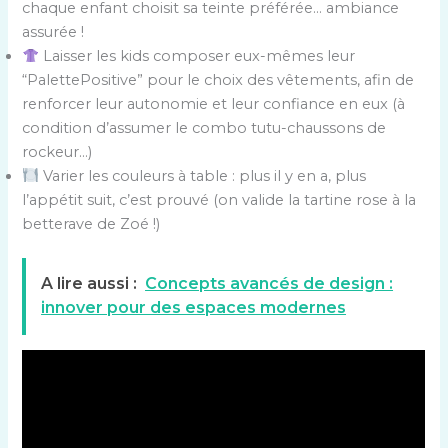
chaque enfant choisit sa teinte préférée… ambiance
assurée !
Laisser les kids composer eux-mêmes leur
“PalettePositive” pour le choix des vêtements, afin de
renforcer leur autonomie et leur confiance en eux (à
condition d’assumer le combo tutu-chaussons de
rockeur…)
Varier les couleurs à table : plus il y en a, plus
l’appétit suit, c’est prouvé (on valide la tartine rose à la
betterave de Zoé !)
A lire aussi :
Concepts avancés de design :
innover pour des espaces modernes