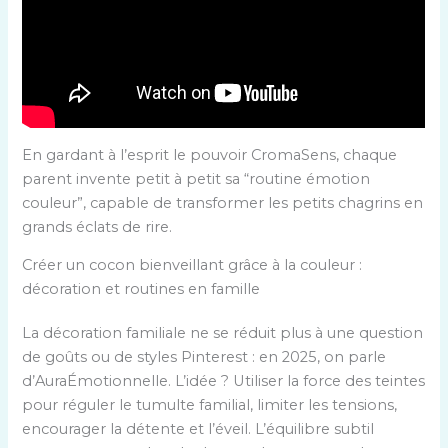
En gardant à l’esprit le pouvoir CromaSens, chaque
parent invente petit à petit sa “routine émotion
couleur”, capable de transformer les petits chagrins en
grands éclats de rire.
Créer un cocon bienveillant grâce à la couleur :
décoration et routines en famille
La décoration familiale ne se réduit plus à une question
de goûts ou de styles Pinterest : en 2025, on parle
d’AuraÉmotionnelle. L’idée ? Utiliser la force des teintes
pour réguler le tumulte familial, limiter les tensions,
encourager la détente et l’éveil. L’équilibre subtil