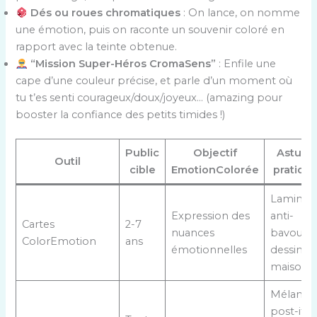
Dés ou roues chromatiques
: On lance, on nomme
une émotion, puis on raconte un souvenir coloré en
rapport avec la teinte obtenue.
“Mission Super-Héros CromaSens”
: Enfile une
cape d’une couleur précise, et parle d’un moment où
tu t’es senti courageux/doux/joyeux… (amazing pour
booster la confiance des petits timides !)
Public
Objectif
Astuce
Outil
cible
EmotionColorée
pratiqu
Laminag
Expression des
anti-
Cartes
2-7
nuances
bavouille
ColorEmotion
ans
émotionnelles
dessin
maison
Mélange
post-it e