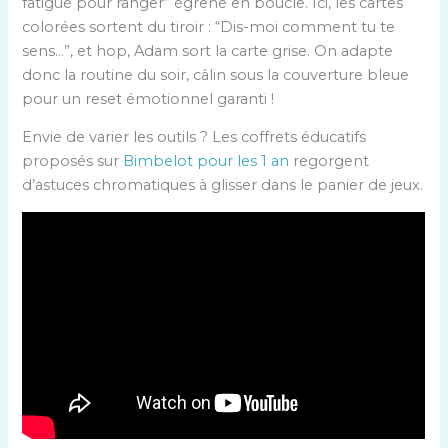
fatigué pour ranger” égrené en boucle. Ici, les cartes
colorées sortent du tiroir : “Dis-moi comment tu te
sens…”, et hop, Adam sort la carte grise. On adapte
donc la routine du soir, câlin sous la couverture bleue
pour un reset émotionnel garanti !
Envie de varier les outils ? Les coffrets éducatifs
proposés sur
Bimbelot pour les 1 an
regorgent
d’astuces chromatiques à glisser dans le panier de jeux.