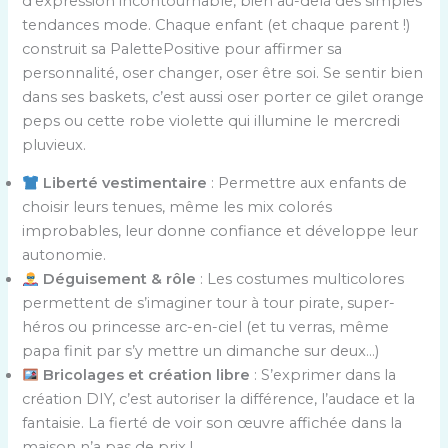
d’expression incontournable, bien au-delà des simples
tendances mode. Chaque enfant (et chaque parent !)
construit sa PalettePositive pour affirmer sa
personnalité, oser changer, oser être soi. Se sentir bien
dans ses baskets, c’est aussi oser porter ce gilet orange
peps ou cette robe violette qui illumine le mercredi
pluvieux.
Liberté vestimentaire
: Permettre aux enfants de
choisir leurs tenues, même les mix colorés
improbables, leur donne confiance et développe leur
autonomie.
Déguisement & rôle
: Les costumes multicolores
permettent de s’imaginer tour à tour pirate, super-
héros ou princesse arc-en-ciel (et tu verras, même
papa finit par s’y mettre un dimanche sur deux…)
Bricolages et création libre
: S’exprimer dans la
création DIY, c’est autoriser la différence, l’audace et la
fantaisie. La fierté de voir son œuvre affichée dans la
maison n’a pas de prix !