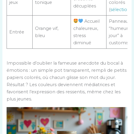
jeux
tonique
colorés
décuplées
(
sélection ic
Accueil
Panneau
Orange vif,
chaleureux,
“humeur d
Entrée
bleu
stress
jour” à
diminué
customiser
Impossible d’oublier la fameuse anecdote du bocal à
émotions : un simple pot transparent, rempli de petits
papiers colorés, où chacun glisse son mot du jour.
Résultat ? Les couleurs deviennent médiatrices et
favorisent l’expression des ressentis, même chez les
plus jeunes.