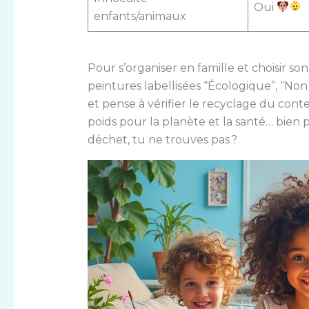
Oui
enfants/animaux
Pour s’organiser en famille et choisir son 
peintures labellisées “Écologique”, “Non
et pense à vérifier le recyclage du conte
poids pour la planète et la santé… bien 
déchet, tu ne trouves pas ?