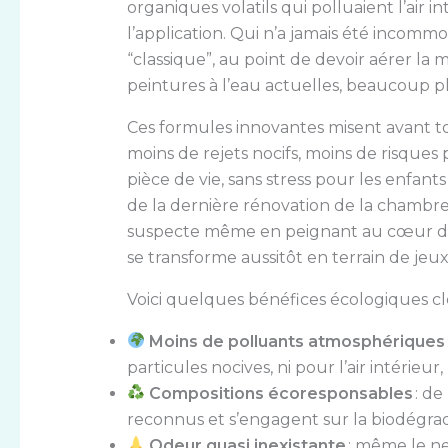
organiques volatils qui polluaient l’air
l’application. Qui n’a jamais été incomm
“classique”, au point de devoir aérer la 
peintures à l’eau actuelles, beaucoup pl
Ces formules innovantes misent avant tou
moins de rejets nocifs, moins de risques p
pièce de vie, sans stress pour les enfan
de la dernière rénovation de la chambr
suspecte même en peignant au cœur de 
se transforme aussitôt en terrain de jeux
Voici quelques bénéfices écologiques clés
Moins de polluants atmosphériques
particules nocives, ni pour l’air intérieu
Compositions écoresponsables
: de
reconnus et s’engagent sur la biodégrada
Odeur quasi inexistante
: même le ne