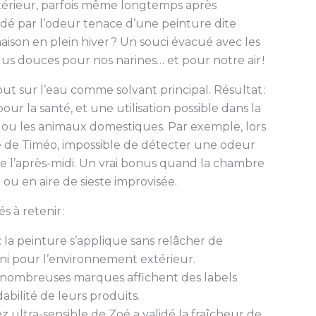
 intérieur, parfois même longtemps après
odé par l’odeur tenace d’une peinture dite
maison en plein hiver ? Un souci évacué avec les
us douces pour nos narines… et pour notre air !
t sur l’eau comme solvant principal. Résultat :
our la santé, et une utilisation possible dans la
ts ou les animaux domestiques. Par exemple, lors
e de Timéo, impossible de détecter une odeur
l’après-midi. Un vrai bonus quand la chambre
 ou en aire de sieste improvisée.
 à retenir :
: la peinture s’applique sans relâcher de
r, ni pour l’environnement extérieur.
 nombreuses marques affichent des labels
bilité de leurs produits.
z ultra-sensible de Zoé a validé la fraîcheur de