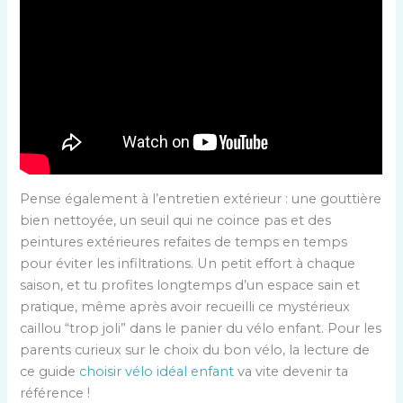
Pense également à l’entretien extérieur : une gouttière
bien nettoyée, un seuil qui ne coince pas et des
peintures extérieures refaites de temps en temps
pour éviter les infiltrations. Un petit effort à chaque
saison, et tu profites longtemps d’un espace sain et
pratique, même après avoir recueilli ce mystérieux
caillou “trop joli” dans le panier du vélo enfant. Pour les
parents curieux sur le choix du bon vélo, la lecture de
ce guide
choisir vélo idéal enfant
va vite devenir ta
référence !