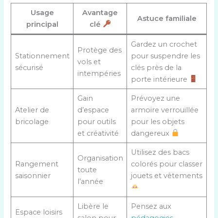
Usage
Avantage
Astuce familiale
principal
clé
Gardez un crochet
Protège des
Stationnement
pour suspendre les
vols et
sécurisé
clés près de la
intempéries
porte intérieure
Gain
Prévoyez une
Atelier de
d’espace
armoire verrouillée
bricolage
pour outils
pour les objets
et créativité
dangereux
Utilisez des bacs
Organisation
Rangement
colorés pour classer
toute
saisonnier
jouets et vêtements
l’année
Libère le
Pensez aux
Espace loisirs
salon pour
pédagogies