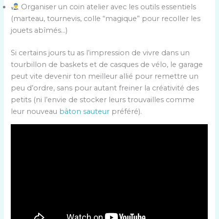
Organiser un coin atelier avec les outils essentiels
(marteau, tournevis, colle “magique” pour recoller les
jouets abîmés…)
Si certains jours tu as l’impression de vivre dans un
tourbillon de baskets et de casques de vélo, le garage
peut vite devenir ton meilleur allié pour remettre un
peu d’ordre, sans pour autant freiner la créativité des
petits (ni l’envie de stocker leurs trouvailles comme
leur nouveau
bâton sauteur
préféré).