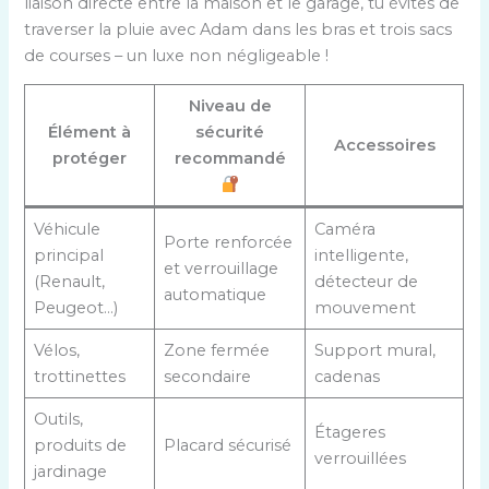
liaison directe entre la maison et le garage, tu évites de
traverser la pluie avec Adam dans les bras et trois sacs
de courses – un luxe non négligeable !
Niveau de
Élément à
sécurité
Accessoires
protéger
recommandé
Véhicule
Caméra
Porte renforcée
principal
intelligente,
et verrouillage
(Renault,
détecteur de
automatique
Peugeot…)
mouvement
Vélos,
Zone fermée
Support mural,
trottinettes
secondaire
cadenas
Outils,
Étageres
produits de
Placard sécurisé
verrouillées
jardinage