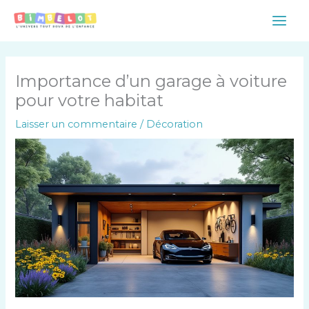
Aller
Main
au
Men
contenu
Importance d’un garage à voiture
pour votre habitat
Laisser un commentaire
/
Décoration