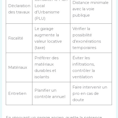
Distance minimale
Déclaration
Local
avec la voie
des travaux
d’Urbanisme
publique
(PLU)
Le garage
Vérifier la
augmente la
possibilité
Fiscalité
valeur locative
d’exonérations
(taxe)
temporaires
Préférer des
Éviter les
matériaux
infiltrations,
Matériaux
durables et
contrôler la
isolants
ventilation
Faire intervenir un
Planifier un
Entretien
pro en cas de
contrôle annuel
doute
En rénovant un garage ancien, guette la présence