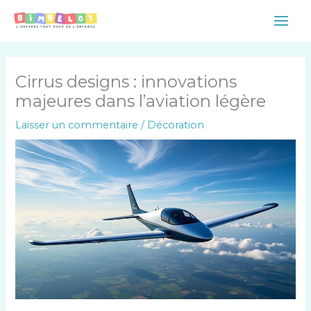
Aller
Main
au
Men
contenu
Cirrus designs : innovations
majeures dans l’aviation légère
Laisser un commentaire
/
Décoration