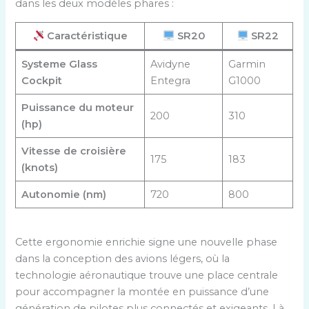
dans les deux modèles phares :
Caractéristique
SR20
SR22
Systeme Glass
Avidyne
Garmin
Cockpit
Entegra
G1000
Puissance du moteur
200
310
(hp)
Vitesse de croisière
175
183
(knots)
Autonomie (nm)
720
800
Cette ergonomie enrichie signe une nouvelle phase
dans la conception des avions légers, où la
technologie aéronautique trouve une place centrale
pour accompagner la montée en puissance d’une
génération de pilotes plus connectés et exigeants. Là