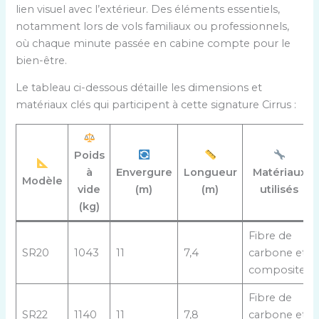
lien visuel avec l’extérieur. Des éléments essentiels,
notamment lors de vols familiaux ou professionnels,
où chaque minute passée en cabine compte pour le
bien-être.
Le tableau ci-dessous détaille les dimensions et
matériaux clés qui participent à cette signature Cirrus :
Poids
à
Envergure
Longueur
Matériaux
Modèle
vide
(m)
(m)
utilisés
(kg)
Fibre de
SR20
1043
11
7,4
carbone et
composites
Fibre de
SR22
1140
11
7,8
carbone et