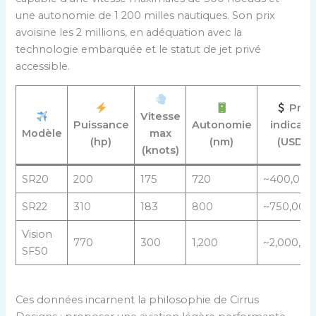
une autonomie de 1 200 milles nautiques. Son prix
avoisine les 2 millions, en adéquation avec la
technologie embarquée et le statut de jet privé
accessible.
Prix
Vitesse
Puissance
Autonomie
indicatif
Modèle
max
(hp)
(nm)
(USD)
(knots)
SR20
200
175
720
~400,000
SR22
310
183
800
~750,000
Vision
770
300
1,200
~2,000,00
SF50
Ces données incarnent la philosophie de Cirrus