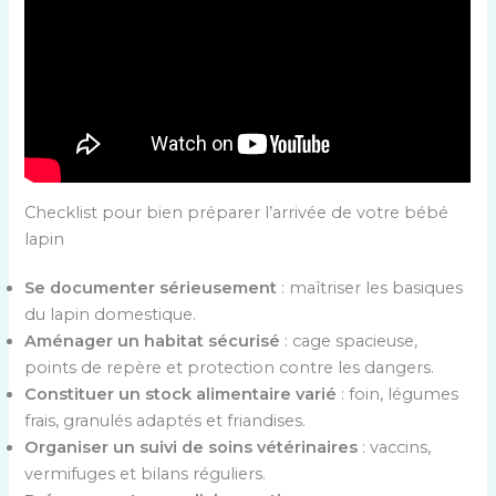
Checklist pour bien préparer l’arrivée de votre bébé
lapin
Se documenter sérieusement
: maîtriser les basiques
du lapin domestique.
Aménager un habitat sécurisé
: cage spacieuse,
points de repère et protection contre les dangers.
Constituer un stock alimentaire varié
: foin, légumes
frais, granulés adaptés et friandises.
Organiser un suivi de soins vétérinaires
: vaccins,
vermifuges et bilans réguliers.