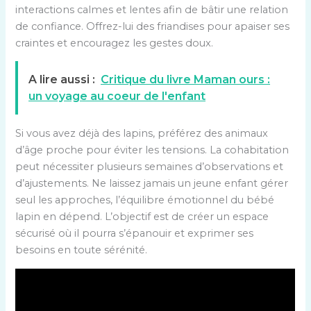
interactions calmes et lentes afin de bâtir une relation
de confiance. Offrez-lui des friandises pour apaiser ses
craintes et encouragez les gestes doux.
A lire aussi :
Critique du livre Maman ours :
un voyage au coeur de l'enfant
Si vous avez déjà des lapins, préférez des animaux
d’âge proche pour éviter les tensions. La cohabitation
peut nécessiter plusieurs semaines d’observations et
d’ajustements. Ne laissez jamais un jeune enfant gérer
seul les approches, l’équilibre émotionnel du bébé
lapin en dépend. L’objectif est de créer un espace
sécurisé où il pourra s’épanouir et exprimer ses
besoins en toute sérénité.