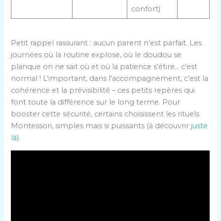
confort)
Petit rappel rassurant : aucun parent n’est parfait. Les
journées où la routine explose, où le doudou se
planque on ne sait où et où la patience s’étire… c’est
normal ! L’important, dans l’accompagnement, c’est la
cohérence et la prévisibilité – ces petits repères qui
font toute la différence sur le long terme. Pour
booster cette sécurité, certains choisissent les rituels
Montessori, simples mais si puissants (à découvrir
juste
là
).