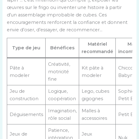
œuvres sur le frigo ou inventer une histoire à partir
d’un assemblage improbable de cubes. Ces
encouragements renforcent la confiance et donnent
envie d’oser, d’essayer, de recommencer…
Matériel
Mar
Type de jeu
Bénéfices
recommandé
inconto
Créativité,
Pâte à
Kit pâte à
Chicco,
motricité
modeler
modeler
Babymo
fine
Jeu de
Logique,
Lego, cubes
Sophie la
construction
coopération
gigognes
Petit Ba
Imagination,
Malles à
Déguisements
Petit Ba
rôle social
accessoires
Patience,
Jeux de
Jeux
intégration
Nuk