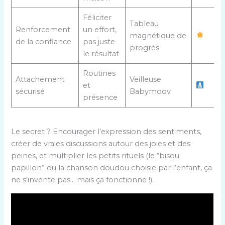
Féliciter
Tableau
Renforcement
un effort,
magnétique de
de la confiance
pas juste
progrès
le résultat
Routines
Attachement
Veilleuse
et
sécurisé
Babymoov
présence
Le secret ? Encourager l’expression des sentiments,
créer de vraies discussions autour des joies et des
peines, et multiplier les petits rituels (le “bisou
papillon” ou la chanson doudou choisie par l’enfant, ça
ne s’invente pas… mais ça fonctionne !).