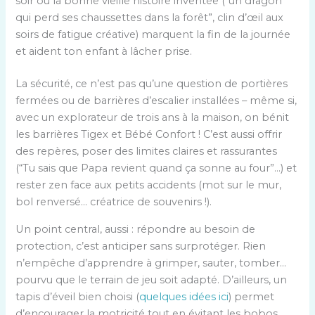
soir ou la bonne vieille histoire inventée (“un dragon
qui perd ses chaussettes dans la forêt”, clin d’œil aux
soirs de fatigue créative) marquent la fin de la journée
et aident ton enfant à lâcher prise.
La sécurité, ce n’est pas qu’une question de portières
fermées ou de barrières d’escalier installées – même si,
avec un explorateur de trois ans à la maison, on bénit
les barrières Tigex et Bébé Confort ! C’est aussi offrir
des repères, poser des limites claires et rassurantes
(“Tu sais que Papa revient quand ça sonne au four”…) et
rester zen face aux petits accidents (mot sur le mur,
bol renversé… créatrice de souvenirs !).
Un point central, aussi : répondre au besoin de
protection, c’est anticiper sans surprotéger. Rien
n’empêche d’apprendre à grimper, sauter, tomber…
pourvu que le terrain de jeu soit adapté. D’ailleurs, un
tapis d’éveil bien choisi (
quelques idées ici
) permet
d’encourager la motricité tout en évitant les bobos