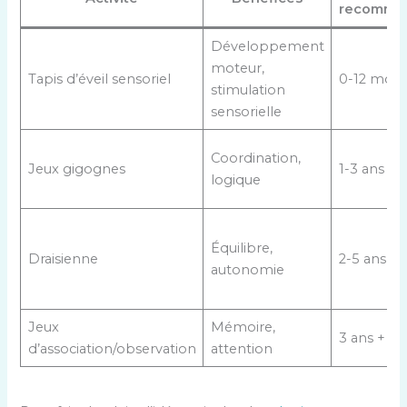
recomma
Développement
moteur,
Tapis d’éveil sensoriel
0-12 mois
stimulation
sensorielle
Coordination,
Jeux gigognes
1-3 ans
logique
Équilibre,
Draisienne
2-5 ans
autonomie
Jeux
Mémoire,
3 ans +
d’association/observation
attention