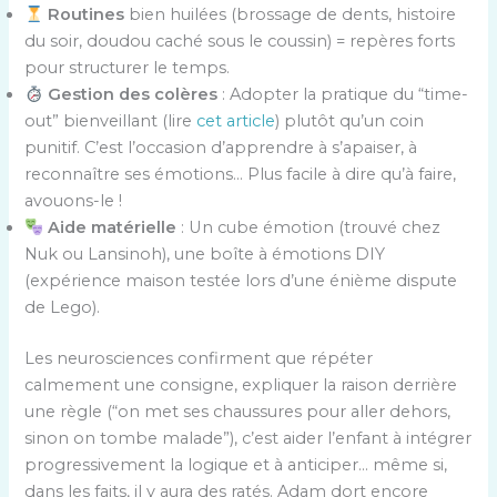
Routines
bien huilées (brossage de dents, histoire
du soir, doudou caché sous le coussin) = repères forts
pour structurer le temps.
Gestion des colères
: Adopter la pratique du “time-
out” bienveillant (lire
cet article
) plutôt qu’un coin
punitif. C’est l’occasion d’apprendre à s’apaiser, à
reconnaître ses émotions… Plus facile à dire qu’à faire,
avouons-le !
Aide matérielle
: Un cube émotion (trouvé chez
Nuk ou Lansinoh), une boîte à émotions DIY
(expérience maison testée lors d’une énième dispute
de Lego).
Les neurosciences confirment que répéter
calmement une consigne, expliquer la raison derrière
une règle (“on met ses chaussures pour aller dehors,
sinon on tombe malade”), c’est aider l’enfant à intégrer
progressivement la logique et à anticiper… même si,
dans les faits, il y aura des ratés. Adam dort encore