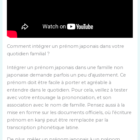
Comment intégrer un prénom japonais dans votre
quotidien familial ?
Intégrer un prénom japonais dans une famille non
japonaise demande parfois un peu d’ajustement. Ce
prénom doit être facile à porter et agréable à
entendre dans le quotidien. Pour cela, veillez à tester
avec votre entourage la prononciation, et son
association avec le nom de famille. Pensez aussi à la
mise en forme sur les documents officiels, où l’écriture
prénom en kanji peut être remplacée par la
transcription phonétique latine.
De plus, mêler un prénom japonais à un prénom