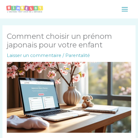
Aller
Main
au
Men
contenu
Comment choisir un prénom
japonais pour votre enfant
Laisser un commentaire
/
Parentalité