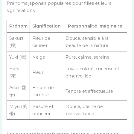
Prénoms japonais populaires pour filles et leurs
significations
Prénom
Signification
Personnalité imaginaire
Sakura
Fleur de
Douce, sensible à la
(桜)
cerisier
beauté de la nature
Yuki (雪)
Neige
Pure, calme, sereine
Hana
Joyau coloré, curieuse et
Fleur
(花)
émerveillée
Aiko (愛
Enfant de
Tendre et affectueuse
子)
l’amour
Miyu (美
Beauté et
Douce, pleine de
優)
douceur
bienveillance