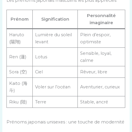
Les prénoms japonais masculins les plus appréciés
Personnalité
Prénom
Signification
imaginaire
Haruto
Lumière du soleil
Plein d’espoir,
(陽翔)
levant
optimiste
Sensible, loyal,
Ren (蓮)
Lotus
calme
Sora (空)
Ciel
Rêveur, libre
Kaito (海
Voler sur l’océan
Aventurier, curieux
斗)
Riku (陸)
Terre
Stable, ancré
Prénoms japonais unisexes : une touche de modernité