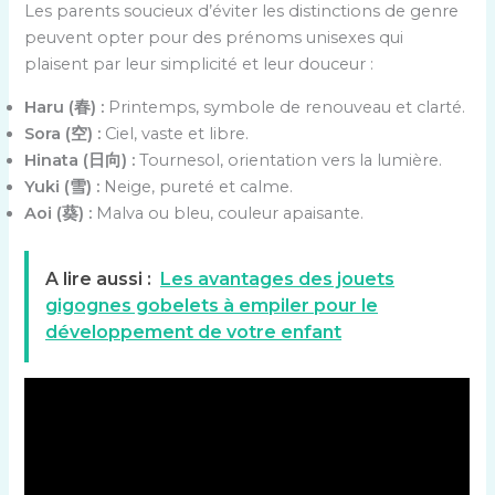
Les parents soucieux d’éviter les distinctions de genre
peuvent opter pour des prénoms unisexes qui
plaisent par leur simplicité et leur douceur :
Haru (春) :
Printemps, symbole de renouveau et clarté.
Sora (空) :
Ciel, vaste et libre.
Hinata (日向) :
Tournesol, orientation vers la lumière.
Yuki (雪) :
Neige, pureté et calme.
Aoi (葵) :
Malva ou bleu, couleur apaisante.
A lire aussi :
Les avantages des jouets
gigognes gobelets à empiler pour le
développement de votre enfant