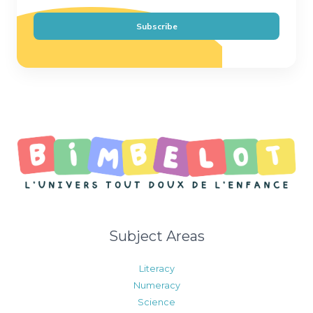
a
i
Subscribe
l
*
Subject Areas
Literacy
Numeracy
Science