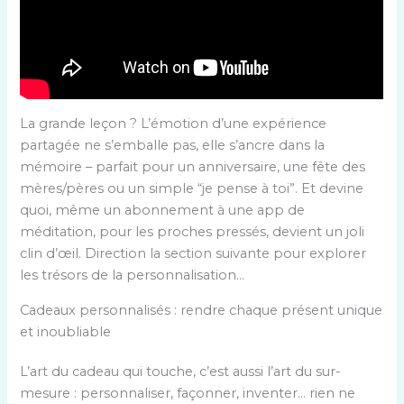
La grande leçon ? L’émotion d’une expérience
partagée ne s’emballe pas, elle s’ancre dans la
mémoire – parfait pour un anniversaire, une fête des
mères/pères ou un simple “je pense à toi”. Et devine
quoi, même un abonnement à une app de
méditation, pour les proches pressés, devient un joli
clin d’œil. Direction la section suivante pour explorer
les trésors de la personnalisation…
Cadeaux personnalisés : rendre chaque présent unique
et inoubliable
L’art du cadeau qui touche, c’est aussi l’art du sur-
mesure : personnaliser, façonner, inventer… rien ne