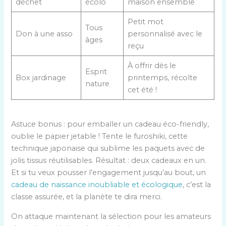
déchet
écolo
maison ensemble
Petit mot
Tous
Don à une asso
personnalisé avec le
âges
reçu
À offrir dès le
Esprit
Box jardinage
printemps, récolte
nature
cet été !
Astuce bonus : pour emballer un cadeau éco-friendly,
oublie le papier jetable ! Tente le furoshiki, cette
technique japonaise qui sublime les paquets avec de
jolis tissus réutilisables. Résultat : deux cadeaux en un.
Et si tu veux pousser l’engagement jusqu’au bout, un
cadeau de naissance inoubliable et écologique
, c’est la
classe assurée, et la planète te dira merci.
On attaque maintenant la sélection pour les amateurs