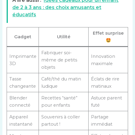
A lire aussi :
Idées cadeaux pour un enfant
de 2 à 3 ans : des choix amusants et
éducatifs
Effet surprise
Gadget
Utilité
Fabriquer soi-
Imprimante
Innovation
même de petits
3D
maximale
objets
Tasse
Café/thé du matin
Éclats de rire
changeante
ludique
matinaux
Blender
Recettes “santé”
Astuce parent
connecté
pour enfants
futé
Appareil
Souvenirs à coller
Partage
instantané
partout !
immédiat