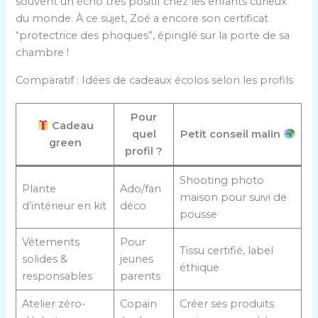
souvent un écho très positif chez les enfants curieux
du monde. À ce sujet, Zoé a encore son certificat
“protectrice des phoques”, épinglé sur la porte de sa
chambre !
Comparatif : Idées de cadeaux écolos selon les profils
Pour
Cadeau
quel
Petit conseil malin
green
profil ?
Shooting photo
Plante
Ado/fan
maison pour suivi de
d’intérieur en kit
déco
pousse
Vêtements
Pour
Tissu certifié, label
solides &
jeunes
éthique
responsables
parents
Atelier zéro-
Copain
Créer ses produits