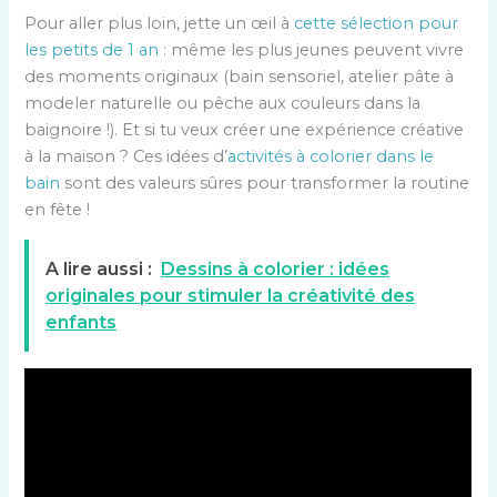
Pour aller plus loin, jette un œil à
cette sélection pour
les petits de 1 an
: même les plus jeunes peuvent vivre
des moments originaux (bain sensoriel, atelier pâte à
modeler naturelle ou pêche aux couleurs dans la
baignoire !). Et si tu veux créer une expérience créative
à la maison ? Ces idées d’
activités à colorier dans le
bain
sont des valeurs sûres pour transformer la routine
en fête !
A lire aussi :
Dessins à colorier : idées
originales pour stimuler la créativité des
enfants