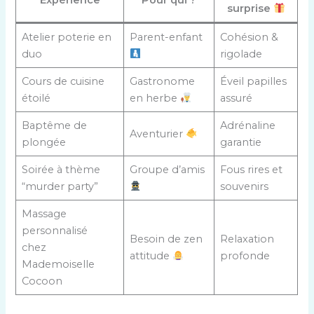
surprise
Atelier poterie en
Parent-enfant
Cohésion &
duo
rigolade
Cours de cuisine
Gastronome
Éveil papilles
étoilé
en herbe
assuré
Baptême de
Adrénaline
Aventurier
plongée
garantie
Soirée à thème
Groupe d’amis
Fous rires et
“murder party”
souvenirs
Massage
personnalisé
Besoin de zen
Relaxation
chez
attitude
profonde
Mademoiselle
Cocoon