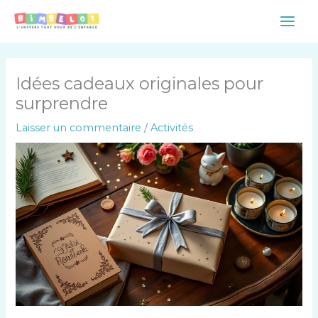
Aller
Main
au
Men
contenu
Idées cadeaux originales pour
surprendre
Laisser un commentaire
/
Activités