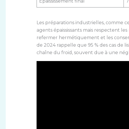
Épaississement final
7
Les préparations industrielles, comme ce
agents épaississants mais respectent les
refermer hermétiquement et les conser
de 2024 rappelle que 95 % des cas de li
chaîne du froid, souvent due à une né