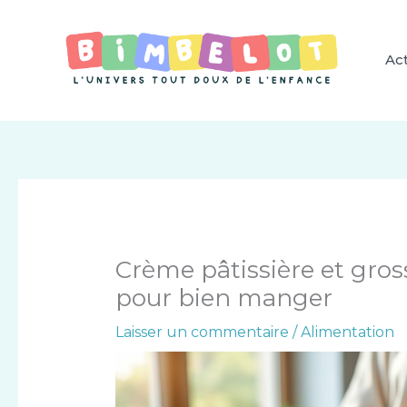
Aller
au
contenu
Act
Crème pâtissière et grosse
pour bien manger
Laisser un commentaire
/
Alimentation