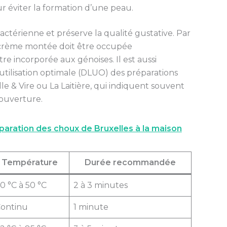
r éviter la formation d’une peau.
ctérienne et préserve la qualité gustative. Par
la crème montée doit être occupée
e incorporée aux génoises. Il est aussi
utilisation optimale (DLUO) des préparations
le & Vire ou La Laitière, qui indiquent souvent
ouverture.
aration des choux de Bruxelles à la maison
Température
Durée recommandée
0 °C à 50 °C
2 à 3 minutes
ontinu
1 minute