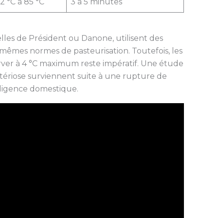
2 °C à 85 °C
3 à 5 minutes
lles de Président ou Danone, utilisent des
 mêmes normes de pasteurisation. Toutefois, les
ver à 4 °C maximum reste impératif. Une étude
stériose surviennent suite à une rupture de
gligence domestique.