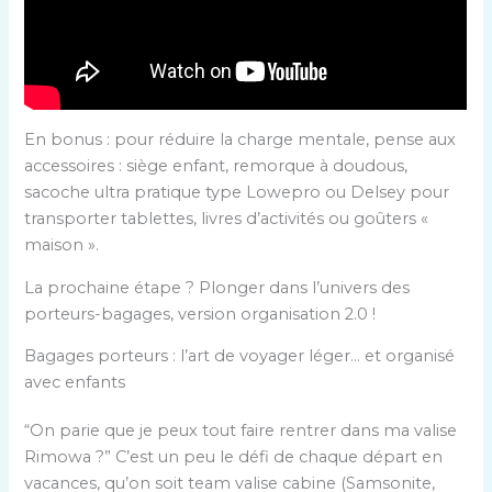
En bonus : pour réduire la charge mentale, pense aux
accessoires : siège enfant, remorque à doudous,
sacoche ultra pratique type Lowepro ou Delsey pour
transporter tablettes, livres d’activités ou goûters «
maison ».
La prochaine étape ? Plonger dans l’univers des
porteurs-bagages, version organisation 2.0 !
Bagages porteurs : l’art de voyager léger… et organisé
avec enfants
“On parie que je peux tout faire rentrer dans ma valise
Rimowa ?” C’est un peu le défi de chaque départ en
vacances, qu’on soit team valise cabine (Samsonite,