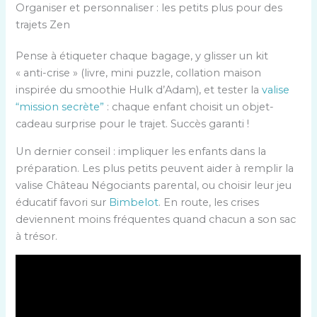
Organiser et personnaliser : les petits plus pour des
trajets Zen
Pense à étiqueter chaque bagage, y glisser un kit
« anti-crise » (livre, mini puzzle, collation maison
inspirée du smoothie Hulk d’Adam), et tester la
valise
“mission secrète”
: chaque enfant choisit un objet-
cadeau surprise pour le trajet. Succès garanti !
Un dernier conseil : impliquer les enfants dans la
préparation. Les plus petits peuvent aider à remplir la
valise Château Négociants parental, ou choisir leur jeu
éducatif favori sur
Bimbelot
. En route, les crises
deviennent moins fréquentes quand chacun a son sac
à trésor.