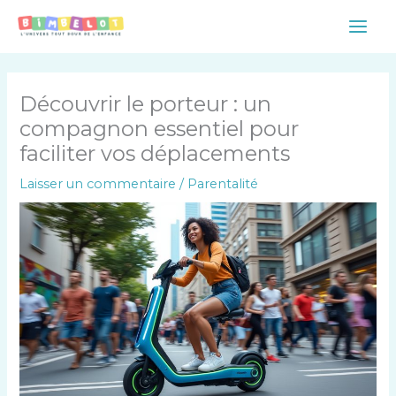
Aller
Main
au
Men
contenu
Découvrir le porteur : un
compagnon essentiel pour
faciliter vos déplacements
Laisser un commentaire
/
Parentalité