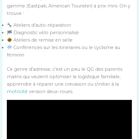
gamme (Eastpak, American Tourister) à prix mini. On y
trouve :
Ateliers d’auto-réparation
Diagnostic vélo personnalisé
Ateliers de remise en selle
Conférences sur les itinéraires ou le cyclisme au
féminin
Ce genre d’adresse, c’est un peu le QG des parents
malins qui veulent optimiser la logistique familiale,
apprendre à réparer une crevaison ou s’initier à la
motricité
version deux-roues.