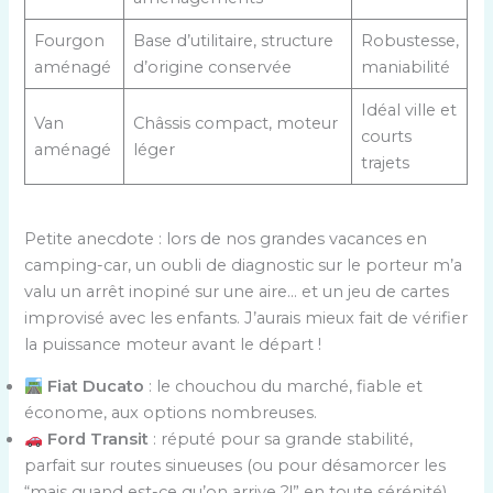
Fourgon
Base d’utilitaire, structure
Robustesse,
aménagé
d’origine conservée
maniabilité
Idéal ville et
Van
Châssis compact, moteur
courts
aménagé
léger
trajets
Petite anecdote : lors de nos grandes vacances en
camping-car, un oubli de diagnostic sur le porteur m’a
valu un arrêt inopiné sur une aire… et un jeu de cartes
improvisé avec les enfants. J’aurais mieux fait de vérifier
la puissance moteur avant le départ !
Fiat Ducato
: le chouchou du marché, fiable et
économe, aux options nombreuses.
Ford Transit
: réputé pour sa grande stabilité,
parfait sur routes sinueuses (ou pour désamorcer les
“mais quand est-ce qu’on arrive ?!” en toute sérénité).