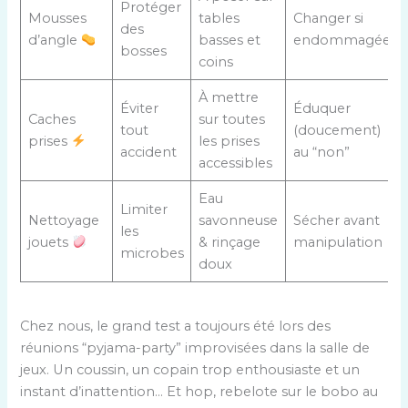
Protéger
Mousses
tables
Changer si
des
d’angle
basses et
endommagées
bosses
coins
À mettre
Éviter
Éduquer
Caches
sur toutes
tout
(doucement)
prises
les prises
accident
au “non”
accessibles
Eau
Limiter
Nettoyage
savonneuse
Sécher avant
les
jouets
& rinçage
manipulation
microbes
doux
Chez nous, le grand test a toujours été lors des
réunions “pyjama-party” improvisées dans la salle de
jeux. Un coussin, un copain trop enthousiaste et un
instant d’inattention… Et hop, rebelote sur le bobo au