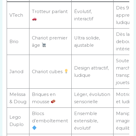
Dès 9 mo
Trotteur parlant
Évolutif,
VTech
apprenti
interactif
ludique
Dès la st
Chariot premier
Ultra solide,
Brio
debout,
âge
ajustable
intérieur
Soutenir 
Design attractif,
marche,
Janod
Chariot cubes
ludique
transpor
jouets
Melissa
Briques en
Léger, évolution
Motricit
& Doug
mousse
sensorielle
et ludiqu
Blocs
Ensemble
Manipula
Lego
d’emboîtement
extensible,
imaginat
Duplo
évolutif
équilibre