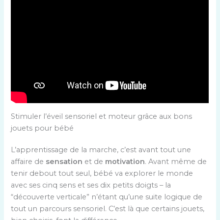
Stimuler l’éveil sensoriel et moteur grâce aux bons
jouets pour bébé
L’apprentissage de la marche, c’est avant tout une
affaire de
sensation
et de
motivation
. Avant même de
tenir debout tout seul, bébé va explorer le monde
avec ses cinq sens et ses dix petits doigts – la
“découverte verticale” n’étant qu’une suite logique de
tout un parcours sensoriel. C’est là que certains jouets,