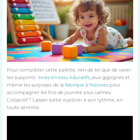
Pour compléter cette palette, rien de tel que de varier
les supports :
livres en tissu éducatifs
, jeux gigognes et
même les surprises de la
fabrique à histoires
pour
accompagner les fins de journée plus calmes.
L’objectif ? Laisser bébé explorer à son rythme, en
toute sérénité.