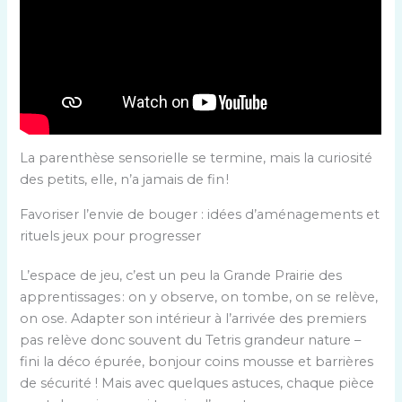
La parenthèse sensorielle se termine, mais la curiosité
des petits, elle, n’a jamais de fin !
Favoriser l’envie de bouger : idées d’aménagements et
rituels jeux pour progresser
L’espace de jeu, c’est un peu la Grande Prairie des
apprentissages : on y observe, on tombe, on se relève,
on ose. Adapter son intérieur à l’arrivée des premiers
pas relève donc souvent du Tetris grandeur nature –
fini la déco épurée, bonjour coins mousse et barrières
de sécurité ! Mais avec quelques astuces, chaque pièce