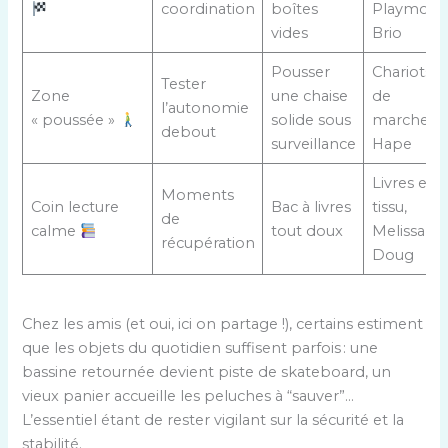
coordination
boîtes
Playmobil
vides
Brio
Pousser
Chariots
Tester
Zone
une chaise
de
l’autonomie
« poussée »
solide sous
marche,
debout
surveillance
Hape
Livres en
Moments
Coin lecture
Bac à livres
tissu,
de
calme
tout doux
Melissa &
récupération
Doug
Chez les amis (et oui, ici on partage !), certains estiment
que les objets du quotidien suffisent parfois : une
bassine retournée devient piste de skateboard, un
vieux panier accueille les peluches à “sauver”…
L’essentiel étant de rester vigilant sur la sécurité et la
stabilité.