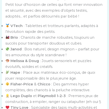
Petit tour d’horizon de celles qui font rimer innovation
et sécurité, avec des exemples d’objets testés,
adoptés… et parfois détournés par bébé !
VTech
: Tablettes et trotteurs parlants, adaptés à
l’évolution rapide des petits.
Brio
: Chariots de marche robustes, toujours un
succès pour transporter doudous et cubes.
Janod
: Bois naturel, design mignon – parfait pour
les amoureux du style scandinave !
Melissa & Doug
: Jouets sensoriels et puzzles
évolutifs, solides et créatifs.
Hape
: Place aux matériaux éco-conçus, de quoi
jouer responsable dès le plus jeune âge.
Fisher-Price
&
Chicco
: Des gammes hyper
complètes, des chariots à la peluche interactive.
Lego Duplo
et
Playmobil 1-2-3
: Premiers jeux de
construction, à empiler, ranger ou catapulter (eh oui !).
Tiny Love
: Spécialiste des tapis multi-activités et