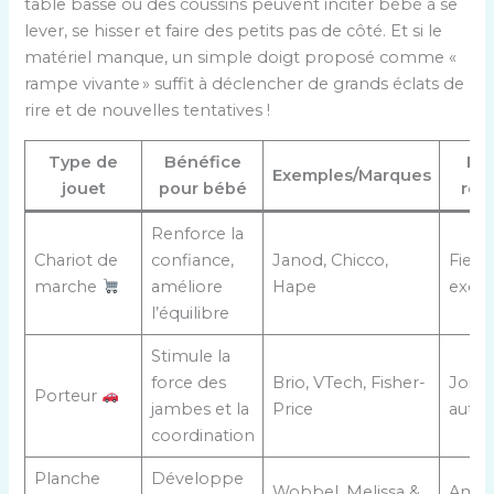
table basse ou des coussins peuvent inciter bébé à se
lever, se hisser et faire des petits pas de côté. Et si le
matériel manque, un simple doigt proposé comme «
rampe vivante » suffit à déclencher de grands éclats de
rire et de nouvelles tentatives !
Type de
Bénéfice
Ém
Exemples/Marques
jouet
pour bébé
res
Renforce la
Chariot de
confiance,
Janod, Chicco,
Fierté
marche
améliore
Hape
excit
l’équilibre
Stimule la
force des
Brio, VTech, Fisher-
Joie,
Porteur
jambes et la
Price
auto
coordination
Planche
Développe
Wobbel, Melissa &
Amus