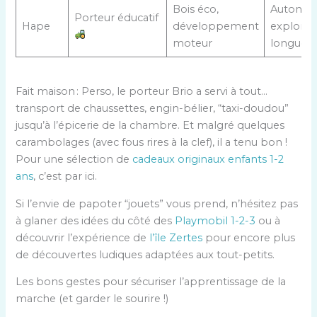
Bois éco,
Autonom
Porteur éducatif
Hape
développement
explorat
moteur
longues
Fait maison : Perso, le porteur Brio a servi à tout…
transport de chaussettes, engin-bélier, “taxi-doudou”
jusqu’à l’épicerie de la chambre. Et malgré quelques
carambolages (avec fous rires à la clef), il a tenu bon !
Pour une sélection de
cadeaux originaux enfants 1-2
ans
, c’est par ici.
Si l’envie de papoter “jouets” vous prend, n’hésitez pas
à glaner des idées du côté des
Playmobil 1-2-3
ou à
découvrir l’expérience de
l’île Zertes
pour encore plus
de découvertes ludiques adaptées aux tout-petits.
Les bons gestes pour sécuriser l’apprentissage de la
marche (et garder le sourire !)