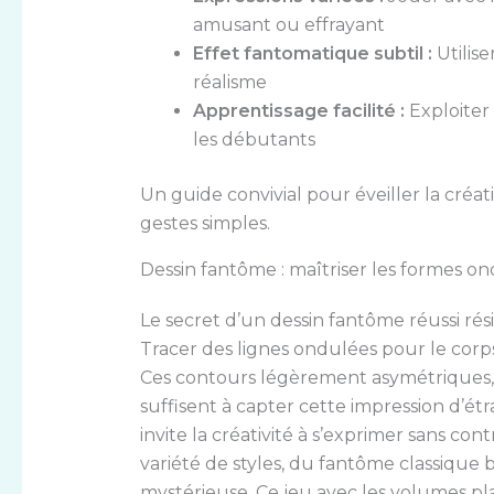
amusant ou effrayant
Effet fantomatique subtil :
Utilis
réalisme
Apprentissage facilité :
Exploiter
les débutants
Un guide convivial pour éveiller la créat
gestes simples.
Dessin fantôme : maîtriser les formes o
Le secret d’un dessin fantôme réussi rés
Tracer des lignes ondulées pour le corp
Ces contours légèrement asymétriques, 
suffisent à capter cette impression d’étr
invite la créativité à s’exprimer sans co
variété de styles, du fantôme classique 
mystérieuse. Ce jeu avec les volumes pl