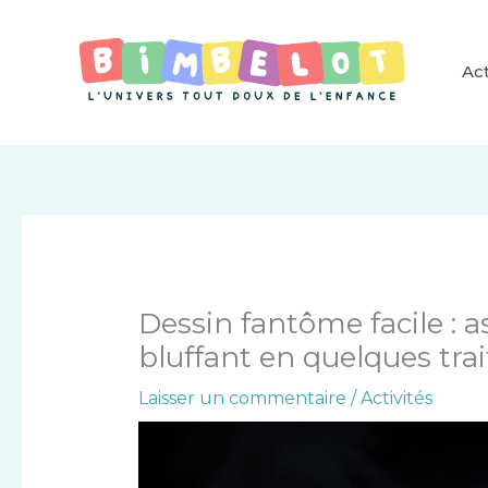
Aller
au
contenu
Act
Dessin fantôme facile : a
bluffant en quelques trai
Laisser un commentaire
/
Activités