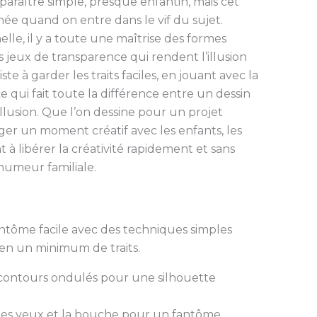
raître simple, presque enfantin, mais cet
ée quand on entre dans le vif du sujet.
elle, il y a toute une maîtrise des formes
s jeux de transparence qui rendent l’illusion
ste à garder les traits faciles, en jouant avec la
ce qui fait toute la différence entre un dessin
illusion. Que l’on dessine pour un projet
r un moment créatif avec les enfants, les
 à libérer la créativité rapidement et sans
humeur familiale.
tôme facile avec des techniques simples
 en un minimum de traits.
 contours ondulés pour une silhouette
les yeux et la bouche pour un fantôme