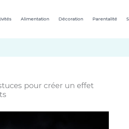
ivités
Alimentation
Décoration
Parentalité
S
stuces pour créer un effet
ts