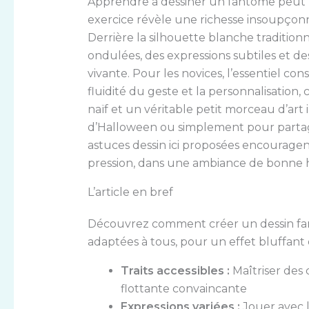
Apprendre à dessiner un fantôme peut pa
exercice révèle une richesse insoupçonn
Derrière la silhouette blanche traditionn
ondulées, des expressions subtiles et de
vivante. Pour les novices, l’essentiel consi
fluidité du geste et la personnalisation, 
naïf et un véritable petit morceau d’art 
d’Halloween ou simplement pour partage
astuces dessin ici proposées encouragent
pression, dans une ambiance de bonne 
L’article en bref
Découvrez comment créer un dessin fan
adaptées à tous, pour un effet bluffant
Traits accessibles :
Maîtriser des
flottante convaincante
Expressions variées :
Jouer avec 