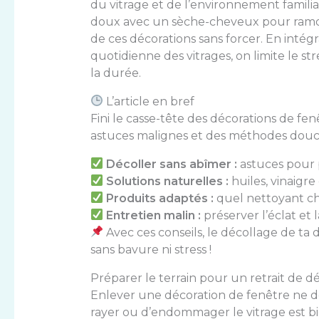
du vitrage et de l’environnement familia
doux avec un sèche-cheveux pour ramolli
de ces décorations sans forcer. En intégr
quotidienne des vitrages, on limite le str
la durée.
L’article en bref
Fini le casse-tête des décorations de fen
astuces malignes et des méthodes douces
Décoller sans abîmer :
astuces pour pr
Solutions naturelles :
huiles, vinaigr
Produits adaptés :
quel nettoyant ch
Entretien malin :
préserver l’éclat et 
Avec ces conseils, le décollage de ta 
sans bavure ni stress !
Préparer le terrain pour un retrait de d
Enlever une décoration de fenêtre ne devr
rayer ou d’endommager le vitrage est bie