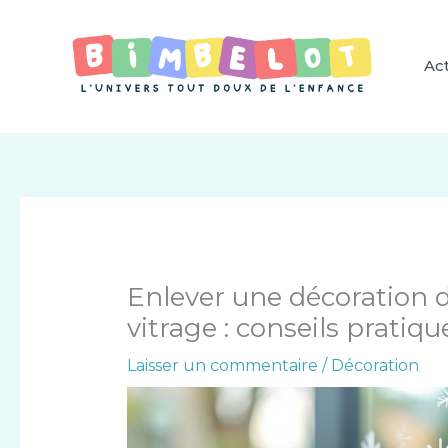
Aller
au
contenu
Act
Enlever une décoration d
vitrage : conseils pratiqu
Laisser un commentaire
/
Décoration