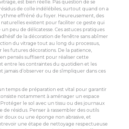
 vitrage, est bien réelle. Pas question de se
résidus de colle indélébiles, surtout quand on a
le rythme effréné du foyer. Heureusement, des
 naturelles existent pour faciliter ce geste qui
un peu de délicatesse. Ces astuces pratiques
dhésif de la décoration de fenêtre sans abîmer
tection du vitrage tout au long du processus,
 les futures décorations. De la patience,
en pensés suffisent pour réaliser cette
 entre les contraintes du quotidien et les
 jamais d’observer ou de s’impliquer dans ces
un temps de préparation est vital pour garantir
ci consiste notamment à aménager un espace
 Protéger le sol avec un tissu ou des journaux
e de résidus. Penser à rassembler des outils
oir doux ou une éponge non abrasive, et
e entrevoir une étape de nettoyage respectueuse