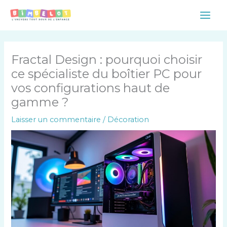
Aller
Main
au
Men
contenu
Fractal Design : pourquoi choisir
ce spécialiste du boîtier PC pour
vos configurations haut de
gamme ?
Laisser un commentaire
/
Décoration