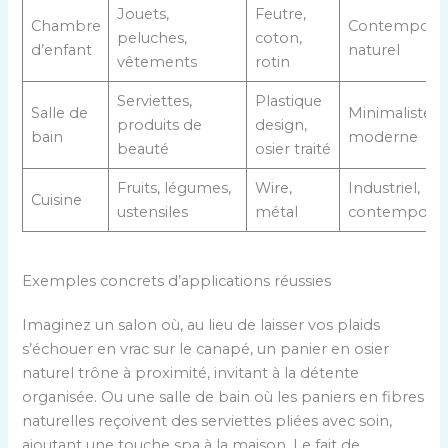
Jouets,
Feutre,
Chambre
Contemporai
peluches,
coton,
d’enfant
naturel
vêtements
rotin
Serviettes,
Plastique
Salle de
Minimaliste,
produits de
design,
bain
moderne
beauté
osier traité
Fruits, légumes,
Wire,
Industriel,
Cuisine
ustensiles
métal
contemporai
Exemples concrets d’applications réussies
Imaginez un salon où, au lieu de laisser vos plaids
s’échouer en vrac sur le canapé, un panier en osier
naturel trône à proximité, invitant à la détente
organisée. Ou une salle de bain où les paniers en fibres
naturelles reçoivent des serviettes pliées avec soin,
ajoutant une touche spa à la maison. Le fait de