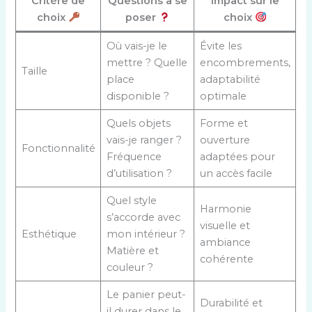
Critère de
Questions à se
Impact sur le
choix
poser
choix
Où vais-je le
Évite les
mettre ? Quelle
encombrements,
Taille
place
adaptabilité
disponible ?
optimale
Quels objets
Forme et
vais-je ranger ?
ouverture
Fonctionnalité
Fréquence
adaptées pour
d’utilisation ?
un accès facile
Quel style
Harmonie
s’accorde avec
visuelle et
Esthétique
mon intérieur ?
ambiance
Matière et
cohérente
couleur ?
Le panier peut-
Durabilité et
il durer dans le