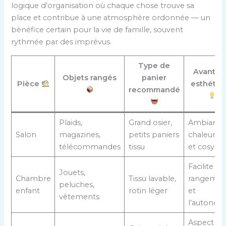
logique d’organisation où chaque chose trouve sa
place et contribue à une atmosphère ordonnée — un
bénéfice certain pour la vie de famille, souvent
rythmée par des imprévus.
Type de
Avantag
Objets rangés
panier
Pièce
esthétiq
recommandé
Plaids,
Grand osier,
Ambiance
Salon
magazines,
petits paniers
chaleureu
télécommandes
tissu
et cosy
Facilite le
Jouets,
Chambre
Tissu lavable,
rangemen
peluches,
enfant
rotin léger
et
vêtements
l’autonom
Aspect