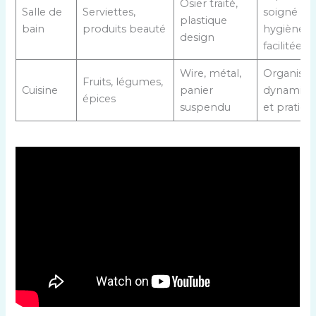
Osier traité,
Salle de
Serviettes,
soigné et
plastique
bain
produits beauté
hygiène
design
facilitée
Wire, métal,
Organisat
Fruits, légumes,
Cuisine
panier
dynamiqu
épices
suspendu
et pratiqu