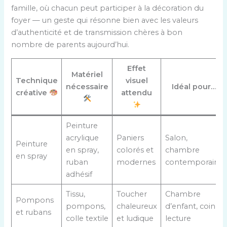
famille, où chacun peut participer à la décoration du
foyer — un geste qui résonne bien avec les valeurs
d’authenticité et de transmission chères à bon
nombre de parents aujourd’hui.
Effet
Matériel
Technique
visuel
nécessaire
Idéal pour…
créative
attendu
Peinture
acrylique
Paniers
Salon,
Peinture
en spray,
colorés et
chambre
en spray
ruban
modernes
contemporaine
adhésif
Tissu,
Toucher
Chambre
Pompons
pompons,
chaleureux
d’enfant, coin
et rubans
colle textile
et ludique
lecture