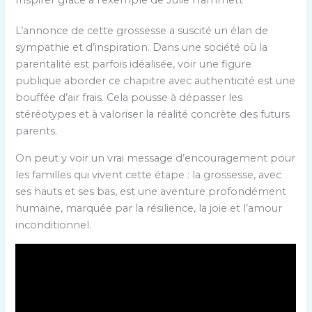
Inspirer grâce à l’exemple de Julie Hammett
L’annonce de cette grossesse a suscité un élan de
sympathie et d’inspiration. Dans une société où la
parentalité est parfois idéalisée, voir une figure
publique aborder ce chapitre avec authenticité est une
bouffée d’air frais. Cela pousse à dépasser les
stéréotypes et à valoriser la réalité concrète des futurs
parents.
On peut y voir un vrai message d’encouragement pour
les familles qui vivent cette étape : la grossesse, avec
ses hauts et ses bas, est une aventure profondément
humaine, marquée par la résilience, la joie et l’amour
inconditionnel.