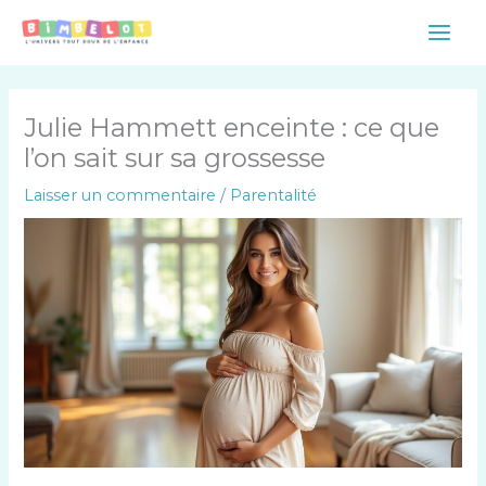
Aller
Main
au
Men
contenu
Julie Hammett enceinte : ce que
l’on sait sur sa grossesse
Laisser un commentaire
/
Parentalité