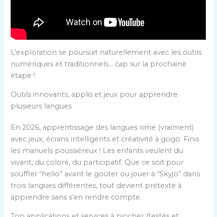
L’exploration se poursuit naturellement avec les outils
numériques et traditionnels… cap sur la prochaine
étape !
Outils innovants, applis et jeux pour apprendre
plusieurs langues
En 2026, apprentissage des langues rime (vraiment)
avec jeux, écrans intelligents et créativité à gogo. Finis
les manuels poussiéreux ! Les enfants veulent du
vivant, du coloré, du participatif. Que ce soit pour
souffler “hello” avant le goûter ou jouer à “Skyjo” dans
trois langues différentes, tout devient prétexte à
apprendre sans s’en rendre compte.
Top applications et services à piocher (testés et