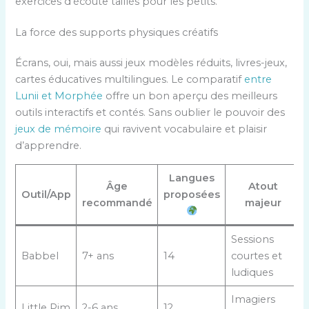
exercices d’écoute taillés pour les petits.
La force des supports physiques créatifs
Écrans, oui, mais aussi jeux modèles réduits, livres-jeux,
cartes éducatives multilingues. Le comparatif
entre
Lunii et Morphée
offre un bon aperçu des meilleurs
outils interactifs et contés. Sans oublier le pouvoir des
jeux de mémoire
qui ravivent vocabulaire et plaisir
d’apprendre.
Langues
Âge
Atout
Outil/App
proposées
recommandé
majeur
Sessions
Babbel
7+ ans
14
courtes et
ludiques
Imagiers
Little Pim
2-6 ans
12