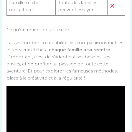
Famille mixte
Toutes les familles
obligatoire
peuvent essayer
Ce qu’on retient pour la suite
Laisser tomber la culpabilité, les comparaisons inutiles
et les vieux clichés :
chaque famille a sa recette
.
L’important, c’est de s’adapter à ses besoins, ses
envies, et de profiter au passage de toute cette
aventure. Et pour explorer les fameuses méthodes,
place à la créativité et à la régularité !