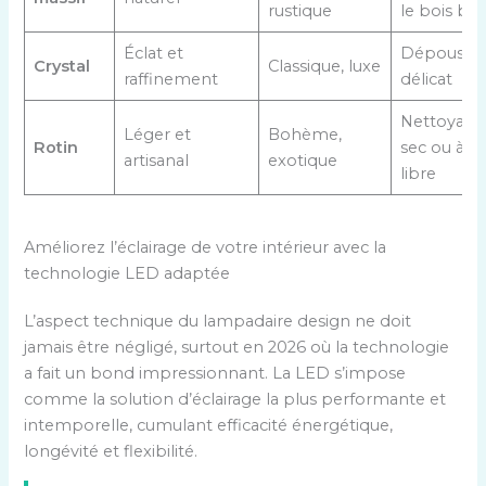
rustique
le bois bru
Éclat et
Dépoussié
Crystal
Classique, luxe
raffinement
délicat
Nettoyage
Léger et
Bohème,
Rotin
sec ou à l’a
artisanal
exotique
libre
Améliorez l’éclairage de votre intérieur avec la
technologie LED adaptée
L’aspect technique du lampadaire design ne doit
jamais être négligé, surtout en 2026 où la technologie
a fait un bond impressionnant. La LED s’impose
comme la solution d’éclairage la plus performante et
intemporelle, cumulant efficacité énergétique,
longévité et flexibilité.