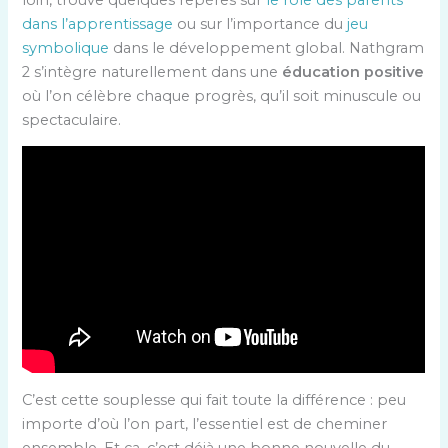
dans l’apprentissage
ou sur l’importance du
jeu
symbolique
dans le développement global. Nathgram
2 s’intègre naturellement dans une
éducation positive
où l’on célèbre chaque progrès, qu’il soit minuscule ou
spectaculaire.
C’est cette souplesse qui fait toute la différence : peu
importe d’où l’on part, l’essentiel est de cheminer
ensemble. Et ça, c’est déjà une bonne nouvelle du