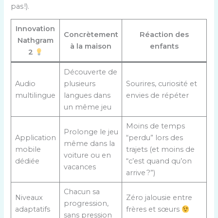
pas !).
Innovation
Concrètement
Réaction des
Nathgram
à la maison
enfants
2
Découverte de
Audio
plusieurs
Sourires, curiosité et
multilingue
langues dans
envies de répéter
un même jeu
Moins de temps
Prolonge le jeu
Application
“perdu” lors des
même dans la
mobile
trajets (et moins de
voiture ou en
dédiée
“c’est quand qu’on
vacances
arrive ?”)
Chacun sa
Niveaux
Zéro jalousie entre
progression,
adaptatifs
frères et sœurs
sans pression