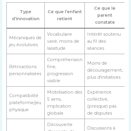
Ce que le
Type
Ce que l’enfant
parent
d’innovation
retient
constate
Vocabulaire
Intérêt soutenu
Mécaniques de
varié, moins de
au fil des
jeu évolutives
lassitude
séances
Compréhension
Moins de
Rétroactions
fine,
découragement,
personnalisées
progression
plus d’initiatives
visible
Mobilisation des
Expérience
Compatibilité
5 sens,
collective,
plateforme/jeu
implication
(presque) pas
physique
globale
de disputes
Découverte
Discussions à