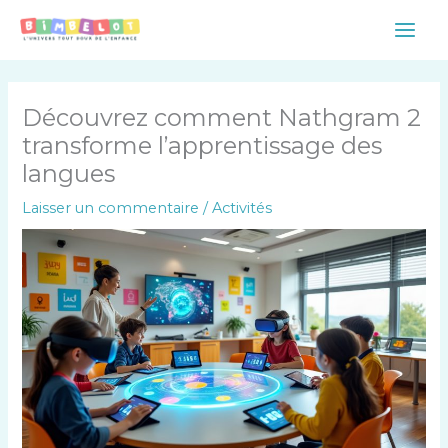
Aller
Main
au
Men
contenu
Découvrez comment Nathgram 2
transforme l’apprentissage des
langues
Laisser un commentaire
/
Activités