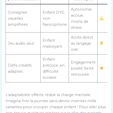
Autonomie
Consignes
Enfant DYS,
accrue,
visuelles
non
moins de
simplifiées
francophone
stress
Accès direct
Enfant
Jeu audio seul
au langage
malvoyant
oral
Enfant
Engagement
Défis créatifs
précoce, en
positif, fierté
adaptés
difficulté
retrouvée
scolaire
L’adaptabilité offerte réduit la charge mentale.
Imagine finir la journée sans devoir inventer mille
variantes pour occuper chaque enfant ! Pour aller plus
loin, trouve quelques repères sur
le rôle des parents