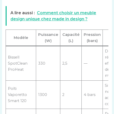
A lire aussi :
Comment choisir un meuble
design unique chez made in design ?
Puissance
Capacité
Pression
Po
Modèle
(W)
(L)
(bars)
f
Dou
Bissell
réser
SpotClean
330
2,5
—
effic
ProHeat
déta
mani
Silen
Polti
nom
Vaporetto
1300
2
4 bars
acces
Smart 120
com
Poly