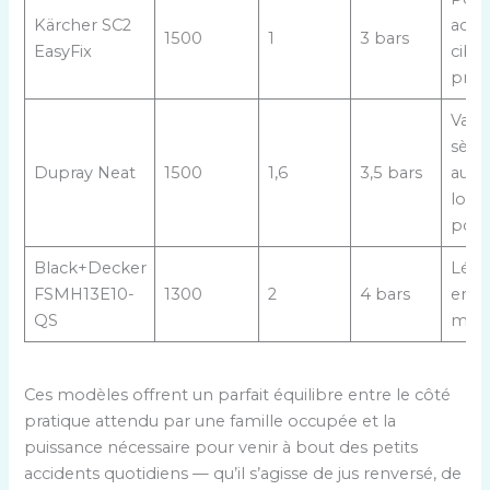
Kärcher SC2
acce
1500
1
3 bars
EasyFix
cibl
prix
Vape
sèch
Dupray Neat
1500
1,6
3,5 bars
auto
long
poid
Black+Decker
Lége
FSMH13E10-
1300
2
4 bars
en 3
QS
mani
Ces modèles offrent un parfait équilibre entre le côté
pratique attendu par une famille occupée et la
puissance nécessaire pour venir à bout des petits
accidents quotidiens — qu’il s’agisse de jus renversé, de