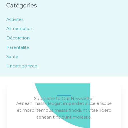
Catégories
Activités
Alimentation
Décoration
Parentalité
Santé
Uncategorized
Subscribe to Our Newsletter
Aenean massa feugiat imperdiet a scelerisque
et morbi tempus massa tincidunt vitae libero
aenean tincidunt molestie.