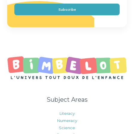
a
i
Subscribe
l
*
Subject Areas
Literacy
Numeracy
Science