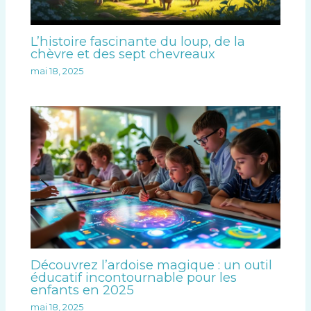
L’histoire fascinante du loup, de la
chèvre et des sept chevreaux
mai 18, 2025
Découvrez l’ardoise magique : un outil
éducatif incontournable pour les
enfants en 2025
mai 18, 2025