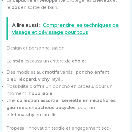
La
capuche enveloppante
protège les
cheveux
et
le
dos
en sortie de bain.
A lire aussi :
Comprendre les techniques de
vissage et dévissage pour tous
Design et personnalisation
Le
style
est aussi un critère de
choix
:
Des modèles aux
motifs
variés :
poncho enfant
bleu
,
léopard
,
vichy
, rayé…
Possibilité d’
offrir
un poncho en cadeau, pour un
moment
inoubliable
.
Une
collection assortie
:
serviette en microfibres
gaufrées
,
chouchous upcyclés
, pour un
effet
matchy
en famille.
Tropesa : innovation textile et engagement éco-