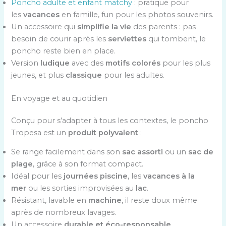
Poncho adulte et enfant matchy
: pratique pour
les
vacances
en famille, fun pour les photos souvenirs.
Un accessoire qui
simplifie la vie
des parents : pas
besoin de courir après les
serviettes
qui tombent, le
poncho reste bien en place.
Version
ludique
avec des
motifs colorés
pour les plus
jeunes, et plus
classique
pour les adultes.
En voyage et au quotidien
Conçu pour s’adapter à tous les contextes, le poncho
Tropesa est un
produit polyvalent
:
Se range facilement dans son
sac assorti
ou un
sac de
plage
, grâce à son format compact.
Idéal pour les
journées piscine
, les
vacances à la
mer
ou les sorties improvisées au
lac
.
Résistant, lavable en
machine
, il reste doux même
après de nombreux lavages.
Un accessoire
durable et éco-responsable
,