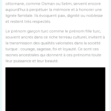
ottomane, comme Osman ou Selim, servent encore
aujourd’hui à perpétuer la mémoire et à honorer une
lignée familiale. Ils évoquent paix, dignité ou noblesse
et restent très respectés.
Le prénom garçon turc comme le prénom fille turc,
souvent ancrés dans ce riche terreau culturel, invitent à
la transmission des qualités valorisées dans la société
turque : courage, sagesse, foi et loyauté. Ce sont ces
racines ancestrales qui donnent à ces prénoms toute
leur puissance et leur beauté.