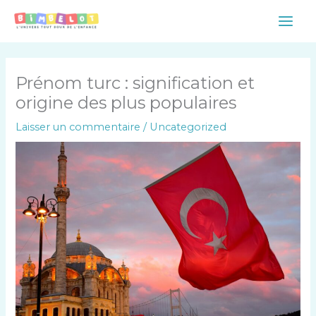
Aller
Main
au
Men
contenu
Prénom turc : signification et
origine des plus populaires
Laisser un commentaire
/
Uncategorized