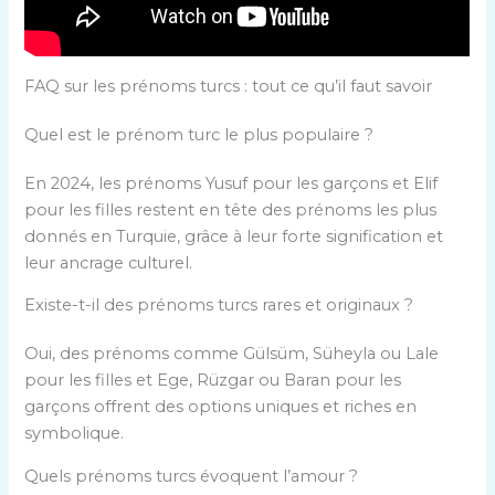
FAQ sur les prénoms turcs : tout ce qu’il faut savoir
Quel est le prénom turc le plus populaire ?
En 2024, les prénoms Yusuf pour les garçons et Elif
pour les filles restent en tête des prénoms les plus
donnés en Turquie, grâce à leur forte signification et
leur ancrage culturel.
Existe-t-il des prénoms turcs rares et originaux ?
Oui, des prénoms comme Gülsüm, Süheyla ou Lale
pour les filles et Ege, Rüzgar ou Baran pour les
garçons offrent des options uniques et riches en
symbolique.
Quels prénoms turcs évoquent l’amour ?