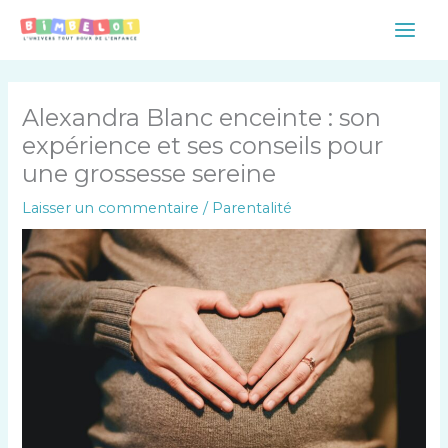
Aller
Main
au
Men
contenu
Alexandra Blanc enceinte : son
expérience et ses conseils pour
une grossesse sereine
Laisser un commentaire
/
Parentalité