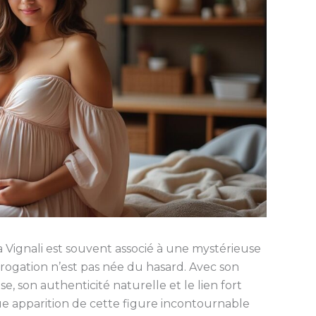
a Vignali est souvent associé à une mystérieuse
errogation n’est pas née du hasard. Avec son
e, son authenticité naturelle et le lien fort
que apparition de cette figure incontournable