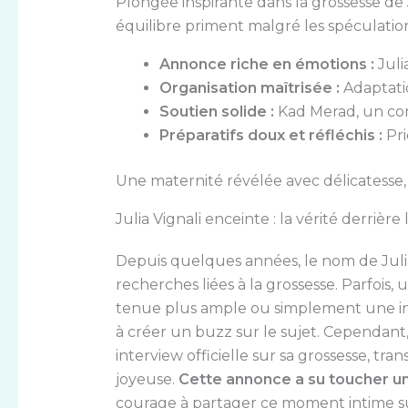
Plongée inspirante dans la grossesse de 
équilibre priment malgré les spéculation
Annonce riche en émotions :
Juli
Organisation maîtrisée :
Adaptatio
Soutien solide :
Kad Merad, un co
Préparatifs doux et réfléchis :
Pri
Une maternité révélée avec délicatesse,
Julia Vignali enceinte : la vérité derrière
Depuis quelques années, le nom de Juli
recherches liées à la grossesse. Parfois
tenue plus ample ou simplement une int
à créer un buzz sur le sujet. Cependant, e
interview officielle sur sa grossesse, tr
joyeuse.
Cette annonce a su toucher un
courage à partager ce moment intime su