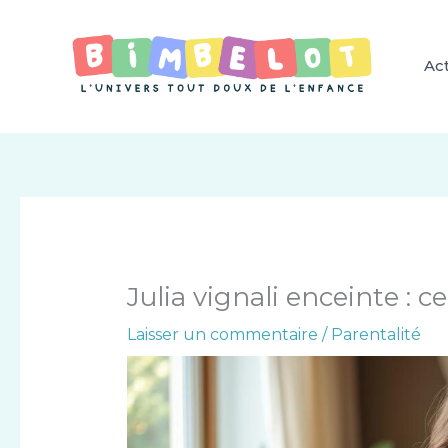
Aller
au
contenu
Act
Julia vignali enceinte : c
Laisser un commentaire
/
Parentalité