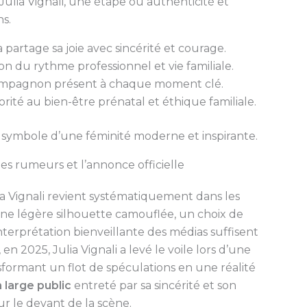
Julia Vignali, une étape où authenticité et
s.
a partage sa joie avec sincérité et courage.
n du rythme professionnel et vie familiale.
mpagnon présent à chaque moment clé.
orité au bien-être prénatal et éthique familiale.
 symbole d’une féminité moderne et inspirante.
 les rumeurs et l’annonce officielle
a Vignali revient systématiquement dans les
, une légère silhouette camouflée, un choix de
erprétation bienveillante des médias suffisent
n 2025, Julia Vignali a levé le voile lors d’une
ansformant un flot de spéculations en une réalité
 large public
entreté par sa sincérité et son
r le devant de la scène.